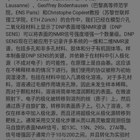
Lausanne）、Geoffrey Bodenhausen（巴黎高等师范学
院，ENS Paris）和Christophe Copéret教授（苏黎世联邦
理工学院，ETH Zürich）的合作中，我们已经在模型介孔
二氧化硅材料上显示了DNP表面增强NMR波谱（DNP
SENS）可以将表面的NMR信号强度增强一个数量级。DNP
SENS现在已被应用于记录许多系统的一维和二维NMR波
谱，包括多孔和非多孔材料、胶体和分子有机固体等。样
本制备是DNP SENS的关键，并依赖于在材料中引入极化
源（不成对电子）的可能性，在原理上是自由基。这应该
在不稀释样本的情况下进行。我们使用的协议被称为初始
润湿浸渍，包括在材料中加入几滴极化溶液。 对于多孔材
料，溶液通过毛细作用填充孔隙，因此未发生样本稀释。
而对于颗粒材料，溶液将简单地湿润颗粒的表面。在微波
照射下，电子的极化被转移到溶剂的核（质子）上，然后
通过质子自旋扩散，转移到表面质子上。引入了溶液，不
仅在样本中加入极化源，而且还将超极化从极化源转移到
靶核上。通常采用交叉极化步骤从而以高灵敏度观测低伽
马自旋的表面NMR信号，如13C、15N、29Si、27Al等。
信号增强因子通常介于10与200之间，并且转化为实验时