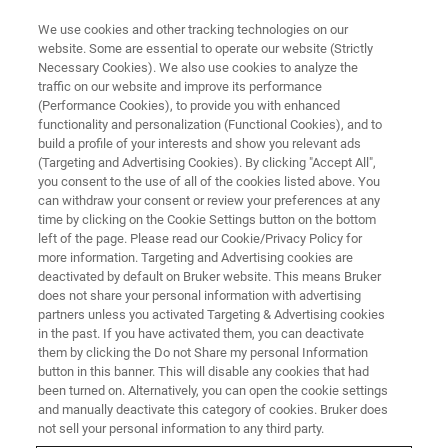
We use cookies and other tracking technologies on our
website. Some are essential to operate our website (Strictly
Necessary Cookies). We also use cookies to analyze the
traffic on our website and improve its performance
应用文档 - 磁共振
(Performance Cookies), to provide you with enhanced
高场强DNP-NMR的发展
functionality and personalization (Functional Cookies), and to
build a profile of your interests and show you relevant ads
(Targeting and Advertising Cookies). By clicking "Accept All",
you consent to the use of all of the cookies listed above. You
can withdraw your consent or review your preferences at any
联系我们
time by clicking on the Cookie Settings button on the bottom
left of the page. Please read our Cookie/Privacy Policy for
more information. Targeting and Advertising cookies are
探索磁共振图书馆
deactivated by default on Bruker website. This means Bruker
does not share your personal information with advertising
partners unless you activated Targeting & Advertising cookies
详细了解我们的产品线
in the past. If you have activated them, you can deactivate
them by clicking the Do not Share my personal Information
button in this banner. This will disable any cookies that had
been turned on. Alternatively, you can open the cookie settings
and manually deactivate this category of cookies. Bruker does
not sell your personal information to any third party.