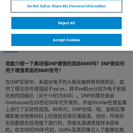
Do Not Sell or Share My Personal Information
我们采访了里昂极高场强NMR中
Reject All
心的Anne Lesage，采访主题是
Accept Cookies
关于她所从事的高场强DNP工作
您能介绍一下高场强DNP增强的固态NMR吗？DNP是如何
用于增强表面的NMR信号？
在DNP实验中，未成对电子的大极化被转移到核附近，提
供了理论信号增强因子γe/γx，其中γe和γx分别为电子和极
化核的回磁比（对于1H约为658）。DNP的理论是由
Overhauser在20世纪50年代开发的，并由Slichter在锂金属
上进行了实验性观测。80年代，DNP在煤、硅、金刚石薄
膜和聚合物等材料上的首批应用见诸报道。当时，所有的
实验都是在低场强下进行的，而极化源通常是样本固有
的。在20世纪90年代初，Griffin及其同事引入了能够在高