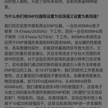
间的惊人缩短，开启了前所未有的、全新的表面NMR前
景。
为什么你们将DNP仪器既设置为低场强又设置为高场强？
我们的实验室中拥有两台DNP仪器，一台在400MHz质子
频率（9.4Tesla/263GHz）下工作，而另一台在800MHz质
子频率（18.8Tesla/527GHz）下工作。400MHz系统完全
应用于DNP增强的表面和材料固态NMR。该仪器的性能极
佳，具有稳健的探针，并能提供最高的信号放大因子。它
是我们的重负荷波谱仪，并且非常适合于在较大范围的系
统中的应用，对于这些应用所获得的波谱分辨率已经足够
了。这也是我们通过研究新的极化源或引入新方法来推进
DNP前沿的工具。在18.8T仪器中，我们的研究工作更具探
索性，这主要是因为增强因子要低得多。如果使用氮氧化
物双自由基，如TEKPol或AMUPol，从400MHz转到
800MHz时，我们通常会损失4到10的增强因子。这是电子
与核之间的极化传递所依赖的DNP机制（所谓的“交叉效应
机制”）所固有的，因此，在高场强中，实际应用中很少有
高于10或20的增强因子。这是当前高场DNP进一步发展和