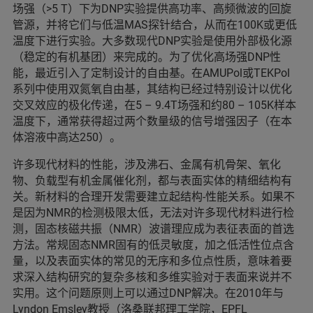
场强（>5 T）下为DNP实验提供高功率、高频微波的回旋
管源，并将它们与低温MAS探针结合，从而在100K或更低
温度下进行实验。大多数现代DNP实验是使用外部极化源
（稳定的有机基团）来完成的。为了优化高场强DNP性
能，最近引入了定制设计的自由基。在AMUPol或TEKPol
系列中使用双氮氧自由基，其结构已经过特别设计以优化
交叉效应的极化传递，在5 – 9.4T场强和约80 – 105K样本
温度下，通常获得超过两个数量级的信号增强因子（在本
体溶液中高达250）。
许多现代材料的性能，涉及沸石、金属有机骨架、氧化
物、负载型有机金属催化剂，都与表面实体的精细结构有
关。新材料的合理开发需要建立起结构-性能关系。如果不
是因为NMR的检测极限太低，无法对许多现代材料进行检
测，固态核磁共振（NMR）波谱理应成为表征表面的首选
方法。常规固态NMR固有的低灵敏度，加之低活性位点含
量，以及表面实体的常见的无序和多位点性质，意味着要
求深入结构研究的复杂多核和多维实验对于表面来说并不
实用。这个问题原则上可以通过DNP解决。在2010年与
Lyndon Emsley教授（洛桑联邦理工学院，EPFL