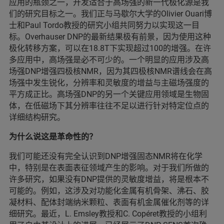
应用的瓶颈之一，开发适合于高场强的新一代极化源是我
们的研究目标之一。我们正与马歇尔大学的Olivier Ouari博
士和Paul Tordo教授的研究小组共同努力以实现这一目
标。Overhauser DNP的最新结果极有前景，因为使用这种
极化转移方案，可以在18.8T下实现超过100的增强。在许
多应用中，高场强是必不可少的。一个明显的应用涉及高
场强DNP增强四极核NMR，因为其四极核NMR谱线会在高
场强中发生锐化，分辨率和灵敏度的增益与主磁场强度的
平方成正比。高场强DNP的另一个关键应用领域是生物固
体，在低磁场下其分辨率往往不足以进行针对特定位点的
详细结构研究。
为什么说这是革命性的？
我们可能还没有完全认识到DNP增强固态NMR将在化学
中，特别是在表面表征领域产生的影响。对于我们所做的
许多研究，如果没有DNP提供的灵敏度增益，将是根本不
可能的。例如，这涉及对功能化金属有机骨架、沸石、胶
凝材料、配体封端纳米颗粒、表面有机金属催化剂等的详
细研究。最近，L. Emsley教授和C. Copéret教授的小组利