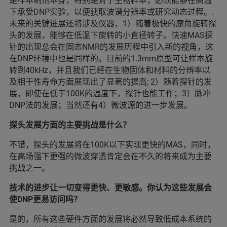
是样本制剂本身，特别是对于生物样本，必须能够在高温
下承受DNP实验，以便获取波谱分辨率或研究动态过程。.
未来的关键进展还将涉及仪器，1）随着极快的魔角旋转探
头的发展，能够在低温下旋转的小直径转子。快速MAS探
针的出现总会在固态NMR的发展历程中引入新的视角，这
在DNP环境中也是同样的。目前的1.3mm原型可让样本旋
转到40kHz，并且我们已经在生物固体和材料的分辨率以
及相干性寿命方面展现出了显著的提高; 2）随着探针的发
展，即使在低于100K的温度下，探针也能工作；3）脉冲
DNP法的发展；当然还有4）微波源的进一步发展。
探头发展方面的主要挑战是什么？
不错，探头的发展将在100K以下实现更快的MAS，同时，
在高场强下更强的微波穿透肯定会在不久的将来成为主要
挑战之一。
技术的进步让一切变得更快、更敏感。你认为这些发展会
使DNP更易访问吗？
是的，所有这些硬件方面的发展将必然导致低成本系统的