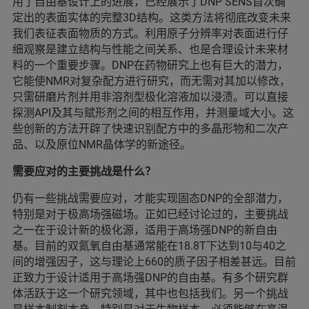
用了自由基设计上的进展，已经展示了DNP SENS首次确
定出的表面实体的完整3D结构。这类方法将彻底改变未来
我们表征表面物质的方式。利用原子分辨率对表面进行仔
细观察是建立结构与性能之间关系、也是合理设计未来材
料的一个重要步骤。DNP在药物研究上也有巨大的潜力，
它能使NMR对复杂配方进行研究，而无需对其加以修改，
只需研磨片剂并用非溶剂型极化溶液加以浸渍。可以直接
探测API及其与赋形剂之间的相互作用，并测量域大小。这
些创新的方法开辟了快速识别配方中的多晶形物和二次产
品、以及原位NMR晶体学的新途径。
需要应对的主要挑战是什么？
仍有一些挑战需要应对，才能实现固态DNP的全部潜力，
特别是对于极高场强磁场。正如已经讨论过的，主要挑战
之一在于设计新的极化源，适用于高场强DNP的新自由
基。目前的双氮氧自由基通常能在18.8T下达到10与40之
间的增强因子，这与理论上660的质子因子相差甚远。目前
正致力于设计适用于高场强DNP的自由基。有多个研究群
体活跃于这一个研究领域，其中也包括我们。另一个挑战