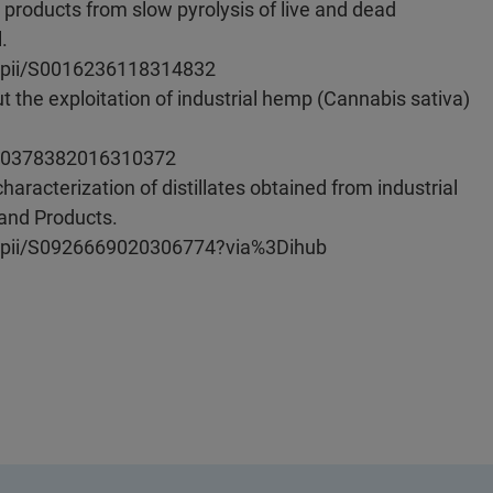
is products from slow pyrolysis of live and dead
.
s/pii/S0016236118314832
ut the exploitation of industrial hemp (Cannabis sativa)
i/S0378382016310372
aracterization of distillates obtained from industrial
 and Products.
bs/pii/S0926669020306774?via%3Dihub