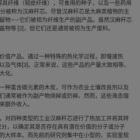
的是为了获得其纤维（韧皮纤维），可食用的种子，以及一些药用
部分被称为汉麻秆芯。尽管汉麻秆芯是大麻类植物的主
留物——它们被视为纤维生产的副产品。虽然汉麻秆芯
物等 [2]，但它们还是通常被视为生产废料。
价值产品。通过一种特殊的热化学过程，即慢速热
及气体[3]。正常来说，这些产品的产量大致相等。
大化。
一种富含碳元素的木炭，可作为农业土壤改良剂以及
们通常被作为副产物烧掉或扔掉。然而，这些液态馏
来额外收入。
，对四种类型的工业汉麻秆芯进行了热加工并将其转
学成分，以确定其是否存在具有潜在价值的分子或分子
的大样本。而先前的研究则集中在小型的、实验室规