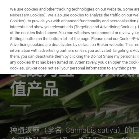
We use cookies and other tracking technologies on our website. Some are e
Necessary Cookies). We also use cookies to analyze the traffic on our w
Cookies), to provide you with enhanced functionality and personalization (F
interests and show you relevant ads (Targeting and Advertising Cookies). By
of the cookies listed above. You can withdraw your consent or review your
Settings button on the bottom left of the page. Please read our Cookie/Pri
Advertising cookies are deactivated by default on Bruker website. This m
information with advertising partners unless you activated Targeting & Adve
应用文档 - 磁共振
them, you can deactivate them by clicking the Do not Share my personal Inf
any cookies that had been turned on. Alternatively, you can open the cooki
变废为宝——从汉
cookies. Bruker does not sell your personal information to any third party.
值产品
种植汉麻（学名: Cannabis sati