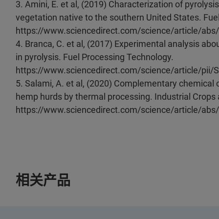
3. Amini, E. et al, (2019) Characterization of pyrolys
vegetation native to the southern United States. Fuel
https://www.sciencedirect.com/science/article/ab
4. Branca, C. et al, (2017) Experimental analysis abo
in pyrolysis. Fuel Processing Technology.
https://www.sciencedirect.com/science/article/pi
5. Salami, A. et al, (2020) Complementary chemical ch
hemp hurds by thermal processing. Industrial Crops
https://www.sciencedirect.com/science/article/a
相关产品