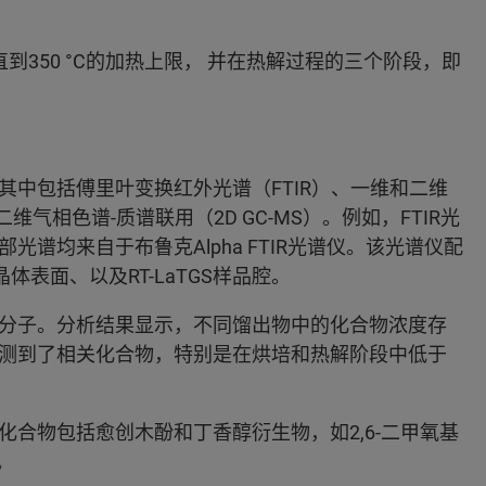
350 °C的加热上限， 并在热解过程的三个阶段，即
中包括傅里叶变换红外光谱（FTIR）、一维和二维
维气相色谱-质谱联用（2D GC-MS）。例如，FTIR光
谱均来自于布鲁克Alpha FTIR光谱仪。该光谱仪配
表面、以及RT-LaTGS样品腔。
分子。分析结果显示，不同馏出物中的化合物浓度存
测到了相关化合物，特别是在烘培和热解阶段中低于
合物包括愈创木酚和丁香醇衍生物，如2,6-二甲氧基
。