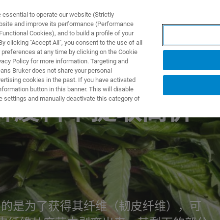
ssential to operate our website (Strictly
ebsite and improve its performance (Performance
unctional Cookies), and to build a profile of your
产品与解决方案
应用
 clicking "Accept All", you consent to the use of all
 preferences at any time by clicking on the Cookie
vacy Policy for more information. Targeting and
eans Bruker does not share your personal
rtising cookies in the past. If you have activated
ormation button in this banner. This will disable
e settings and manually deactivate this category of
麻废料中提取高价
va）的目的是为了获得其纤维（韧皮纤维），可