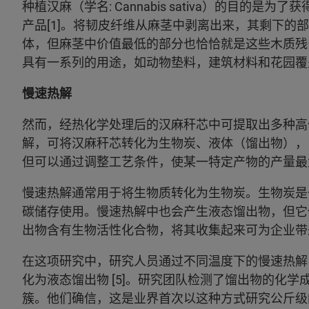
种植汉麻（学名: Cannabis sativa）的目
产品[1]。将韧皮纤维从麻茎中剥离出来，其剩下的
体，但麻茎中价值最低的部分也恰恰就是这些木质残
具有一系列的用途，如动物垫料，建筑材料和花园覆盖
慢速热解
然而，经热化学处理后的汉麻秆芯中可提取出多种高
解，可将汉麻秆芯转化为生物炭、液体（馏出物），以
但可以通过调整工艺条件，使某一特定产物的产量最
慢速热解通常用于将生物质转化为生物炭。生物炭是
碳储存使用。慢速热解中也会产生液态馏出物，但它
出物含有生物活性化合物，将其收集起来可为企业带
在这项研究中，研究人员通过不同温度下的慢速热解
化为液态馏出物 [5]。研究团队检测了馏出物的化
簇。他们确信，这是业界首次以这种方式研究公斤级