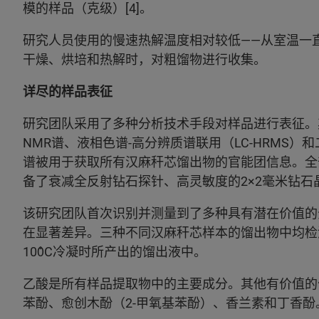
模的样品（克级）[4]。
研究人员使用的慢速热解温度相对较低——从室温一直到
干燥、烘培和热解时，对粗馏物进行收集。
详尽的样品表征
研究团队采用了多种分析技术手段对样品进行表征。其
NMR谱、液相色谱-高分辨质谱联用（LC-HRMS）和二
谱被用于获取所有汉麻秆芯馏出物的官能团信息。全部光
备了衰减全反射钻石探针、高灵敏度的2×2毫米钻石晶体
该研究团队首次识别并测量到了多种具有潜在价值的
在显著差异。三种不同汉麻秆芯样本的馏出物中均检
100̊C冷凝时所产出的馏出液中。
乙酸是所有样品提取物中的主要成分。其他有价值的化
苯酚、愈创木酚（2-甲氧基苯酚）、香兰素和丁香酚