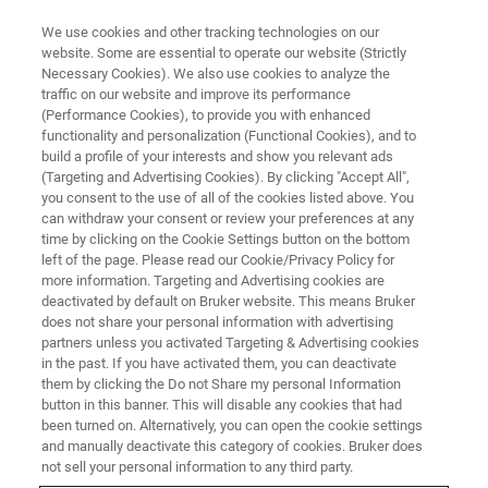
We use cookies and other tracking technologies on our
website. Some are essential to operate our website (Strictly
Necessary Cookies). We also use cookies to analyze the
traffic on our website and improve its performance
应用文档 - 磁共振
(Performance Cookies), to provide you with enhanced
利用EPR谱监测放射治疗剂量分
functionality and personalization (Functional Cookies), and to
布
build a profile of your interests and show you relevant ads
(Targeting and Advertising Cookies). By clicking "Accept All",
you consent to the use of all of the cookies listed above. You
can withdraw your consent or review your preferences at any
“……EPR未来可能会在研究组织-空气界面的亚
time by clicking on the Cookie Settings button on the bottom
left of the page. Please read our Cookie/Privacy Policy for
毫米表层内的剂量分布方面发挥作用。”
more information. Targeting and Advertising cookies are
deactivated by default on Bruker website. This means Bruker
does not share your personal information with advertising
partners unless you activated Targeting & Advertising cookies
联系我们
in the past. If you have activated them, you can deactivate
them by clicking the Do not Share my personal Information
button in this banner. This will disable any cookies that had
探索磁共振图书馆
been turned on. Alternatively, you can open the cookie settings
and manually deactivate this category of cookies. Bruker does
not sell your personal information to any third party.
详细了解我们的产品线