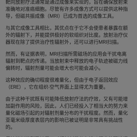
靶向放射疗法通常是通过成像来实现的，旨在确保放射束
准确地对准癌细胞。尽管有许多成像方式可以提供这种指
导，但磁共振成像（MRI）已成为首选的成像工具。
与其它成像工具相比，其优点在于它不会使患者暴露在额
外的辐射下，并能提供极好的软组织对比度。放射治疗仪
器现在除了提供治疗性辐射外，还可以进行MRI扫描。
然而，有证据表明，MRI扫描所需磁场的应用会干扰电离
辐射到靶点的传递。当放射束中释放的电子轨迹被磁力线
偏转时，辐射剂量可能会增大也可能会减小。
这种效应的确切程度很难量化，但由于电子返回效应
（ERE），它在组织-空气界面上显得尤为重要。
由于这种干扰既有可能降低放射疗法的疗效，又有可能增
加副作用的风险，因此，人们已经投入了相当大的努力来
量化磁场引起的对辐射剂量分布的干扰程度。然而，量化
亚毫米级厚度表层内的影响已被证明是非常具有挑战性
的。