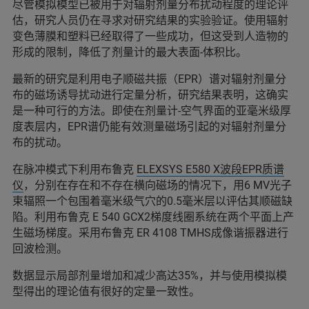
尽管模拟模型已被用于对辐射剂量分布扰动程度的理论评
估，研究人员仍在寻求对研究结果的实验验证。使用辐射
变色薄膜和塑料已经取得了一些成功，但这受到人造物的
形成的限制，降低了剂量计的最大表面-体积比。
最新的研究是利用电子顺磁共振（EPR）谱对辐射剂量分
布的磁场诱导扰动进行定量分析，研究结果表明，这确实
是一种可行的方法。即使在剂量计-空气界面的亚毫米级厚
度表层内，EPR谱仍能有效测量磁场引起的对辐射剂量分
布的扰动。
在脉冲模式下利用布鲁克
ELEXSYS E580 X波段EPR质谱
仪
，分别在存在和不存在横向磁场的情况下，用6 MV光子
束辐照一个包围着毫米级气穴的0.5毫米层以评估其顺磁缺
陷。利用布鲁克 E 540 GCX2梯度线圈系统在两个平面上产
生磁场梯度。采用布鲁克 ER 4108 TMHS成像谐振器进行
回波检测。
数据显示局部剂量增加和减少高达35%，并与使用模拟模
型得出的理论值有很好的定量一致性。