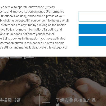
ssential to operate our website (Strictly
ebsite and improve its performance (Performance
unctional Cookies), and to build a profile of your
产品与解决方案
应用
 clicking "Accept All", you consent to the use of all
 preferences at any time by clicking on the Cookie
vacy Policy for more information. Targeting and
eans Bruker does not share your personal
rtising cookies in the past. If you have activated
ormation button in this banner. This will disable
e settings and manually deactivate this category of
迎接重任
共振图书馆
了解布鲁克核磁产品
线