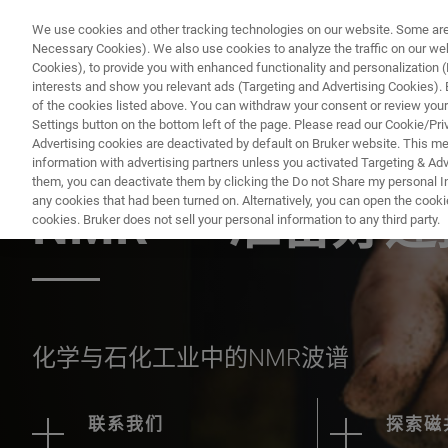
We use cookies and other tracking technologies on our website. Some are e
Necessary Cookies). We also use cookies to analyze the traffic on our w
Cookies), to provide you with enhanced functionality and personalization (F
interests and show you relevant ads (Targeting and Advertising Cookies). By
of the cookies listed above. You can withdraw your consent or review your
Settings button on the bottom left of the page. Please read our Cookie/Pri
Advertising cookies are deactivated by default on Bruker website. This m
information with advertising partners unless you activated Targeting & Adve
应用文档 - 磁共振
them, you can deactivate them by clicking the Do not Share my personal Inf
any cookies that had been turned on. Alternatively, you can open the cooki
NMR——准备好
cookies. Bruker does not sell your personal information to any third party.
化学与石化工业中的NMR波谱
联系我们
探索磁