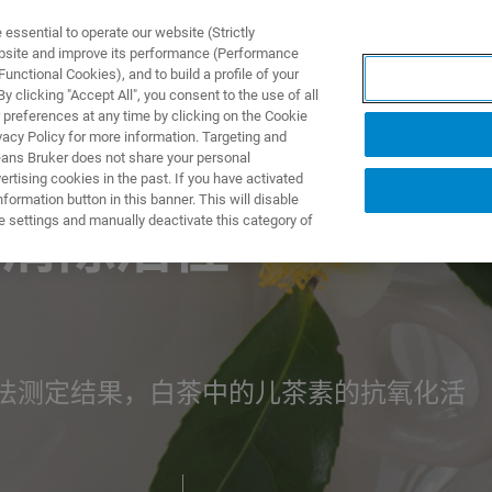
ssential to operate our website (Strictly
ebsite and improve its performance (Performance
unctional Cookies), and to build a profile of your
产品与解决方案
应用
 clicking "Accept All", you consent to the use of all
 preferences at any time by clicking on the Cookie
vacy Policy for more information. Targeting and
eans Bruker does not share your personal
rtising cookies in the past. If you have activated
ormation button in this banner. This will disable
e settings and manually deactivate this category of
清除活性
法测定结果，白茶中的儿茶素的抗氧化活