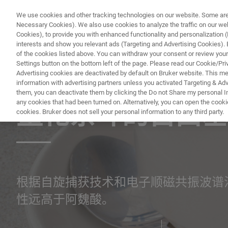
We use cookies and other tracking technologies on our website. Some are e
Necessary Cookies). We also use cookies to analyze the traffic on our w
Cookies), to provide you with enhanced functionality and personalization (F
interests and show you relevant ads (Targeting and Advertising Cookies). By
of the cookies listed above. You can withdraw your consent or review your
Settings button on the bottom left of the page. Please read our Cookie/Pri
Advertising cookies are deactivated by default on Bruker website. This m
information with advertising partners unless you activated Targeting & Adve
应用文档 - 磁共振
them, you can deactivate them by clicking the Do not Share my personal Inf
any cookies that had been turned on. Alternatively, you can open the cooki
量化茶叶的自由基
cookies. Bruker does not sell your personal information to any third party.
根据自旋捕获技术和电子顺磁共振波谱
性远高于阿魏酸。