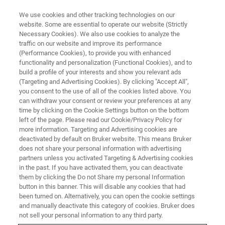
We use cookies and other tracking technologies on our
website. Some are essential to operate our website (Strictly
Necessary Cookies). We also use cookies to analyze the
traffic on our website and improve its performance
TRAINING
(Performance Cookies), to provide you with enhanced
Introduction à la RMN
functionality and personalization (Functional Cookies), and to
build a profile of your interests and show you relevant ads
(Targeting and Advertising Cookies). By clicking "Accept All",
you consent to the use of all of the cookies listed above. You
can withdraw your consent or review your preferences at any
time by clicking on the Cookie Settings button on the bottom
left of the page. Please read our Cookie/Privacy Policy for
more information. Targeting and Advertising cookies are
deactivated by default on Bruker website. This means Bruker
does not share your personal information with advertising
partners unless you activated Targeting & Advertising cookies
in the past. If you have activated them, you can deactivate
Aperçu
them by clicking the Do not Share my personal Information
button in this banner. This will disable any cookies that had
been turned on. Alternatively, you can open the cookie settings
Description:
and manually deactivate this category of cookies. Bruker does
not sell your personal information to any third party.