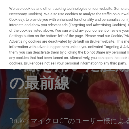
We use cookies and other tracking technologies on our website. Some are e
Necessary Cookies). We also use cookies to analyze the traffic on our w
Cookies), to provide you with enhanced functionality and personalization (F
PRODUKTE & LÖSU
interests and show you relevant ads (Targeting and Advertising Cookies). By
of the cookies listed above. You can withdraw your consent or review your
Settings button on the bottom left of the page. Please read our Cookie/Pri
Advertising cookies are deactivated by default on Bruker website. This m
information with advertising partners unless you activated Targeting & Adve
PRECLINICAL IMAGING WEBINAR
them, you can deactivate them by clicking the Do not Share my personal Inf
any cookies that had been turned on. Alternatively, you can open the cooki
Ｘ線を用いた腫
cookies. Bruker does not sell your personal information to any third party.
の最前線
Bruker マイクロCTのユーザー様に