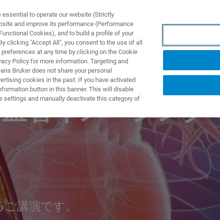
ssential to operate our website (Strictly
ebsite and improve its performance (Performance
unctional Cookies), and to build a profile of your
NGEN
ANWENDUNGEN
SERVICE
NEUIGKEITEN &
 clicking "Accept All", you consent to the use of all
 preferences at any time by clicking on the Cookie
vacy Policy for more information. Targeting and
eans Bruker does not share your personal
rtising cookies in the past. If you have activated
ormation button in this banner. This will disable
e settings and manually deactivate this category of
瘍血管イメージング
よるご講演です。