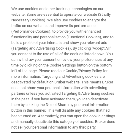
We use cookies and other tracking technologies on our
website. Some are essential to operate our website (Strictly
Necessary Cookies). We also use cookies to analyze the
traffic on our website and improve its performance
PRECLINICAL IMAGING WEBINAR
(Performance Cookies), to provide you with enhanced
Ｘ線を用いた腫瘍血管イメージ
functionality and personalization (Functional Cookies), and to
ングの最前線
build a profile of your interests and show you relevant ads
(Targeting and Advertising Cookies). By clicking "Accept All",
you consent to the use of all of the cookies listed above. You
can withdraw your consent or review your preferences at any
Bruker マイクロCTのユーザー様によるご講演
time by clicking on the Cookie Settings button on the bottom
left of the page. Please read our Cookie/Privacy Policy for
です。
more information. Targeting and Advertising cookies are
deactivated by default on Bruker website. This means Bruker
does not share your personal information with advertising
partners unless you activated Targeting & Advertising cookies
in the past. If you have activated them, you can deactivate
them by clicking the Do not Share my personal Information
button in this banner. This will disable any cookies that had
been turned on. Alternatively, you can open the cookie settings
and manually deactivate this category of cookies. Bruker does
not sell your personal information to any third party.