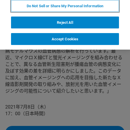
内容
Do Not Sell or Share My Personal Information
Reject All
ブルカーのマイクロCT ユーザー様によるご講演です。
「我々は、独自開発した金ナノ粒子をＸ線造影剤に用
Accept Cookies
い、ブルカー 社の高分解能マイクロＸ線CTを使って、疾
病モデルマウスの血管病態の解析を行っています。最
近、マイクロＸ線CTと蛍光イメージングを組み合わせる
ことで、異なる血管新生阻害剤が腫瘍血管の病態変化に
及ぼす効果の差を詳細に明らかにしました。このデータ
に加え、血管イメージングへの応用を目指した新たなＸ
線造影剤開発の取り組みや、放射光を用いた血管イメー
ジングの可能性について紹介したいと思います。」
2021年7月8日（木）
17：00（日本時間）