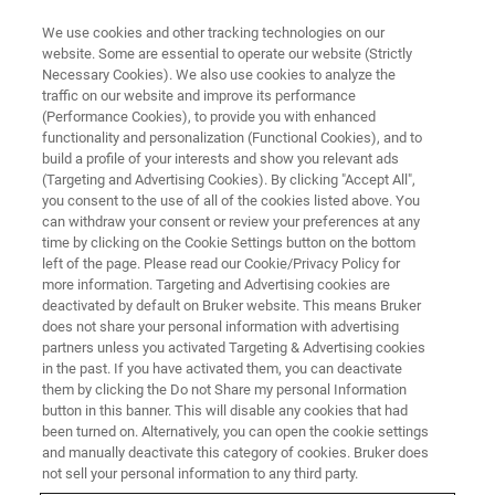
We use cookies and other tracking technologies on our
website. Some are essential to operate our website (Strictly
Necessary Cookies). We also use cookies to analyze the
traffic on our website and improve its performance
XRD/XRF User Meeting 2024
(Performance Cookies), to provide you with enhanced
functionality and personalization (Functional Cookies), and to
build a profile of your interests and show you relevant ads
(Targeting and Advertising Cookies). By clicking "Accept All",
you consent to the use of all of the cookies listed above. You
can withdraw your consent or review your preferences at any
time by clicking on the Cookie Settings button on the bottom
left of the page. Please read our Cookie/Privacy Policy for
more information. Targeting and Advertising cookies are
deactivated by default on Bruker website. This means Bruker
does not share your personal information with advertising
partners unless you activated Targeting & Advertising cookies
in the past. If you have activated them, you can deactivate
16. SEPTEMBER BIS ZUM 20. SEPTEMBER 2024
them by clicking the Do not Share my personal Information
button in this banner. This will disable any cookies that had
XRD / XRF User Meeting 2024 in
been turned on. Alternatively, you can open the cookie settings
Karlsruhe und Ettlingen
and manually deactivate this category of cookies. Bruker does
not sell your personal information to any third party.