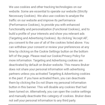
We use cookies and other tracking technologies on our
website. Some are essential to operate our website (Strictly
Necessary Cookies). We also use cookies to analyze the
traffic on our website and improve its performance
Pharma Spotlight: El verdadero
(Performance Cookies), to provide you with enhanced
functionality and personalization (Functional Cookies), and to
valor de FT-IR y Raman como
build a profile of your interests and show you relevant ads
herramientas de control de
(Targeting and Advertising Cookies). By clicking "Accept All",
you consent to the use of all of the cookies listed above. You
calidad en la fabricación de
can withdraw your consent or review your preferences at any
time by clicking on the Cookie Settings button on the bottom
productos farmacéuticos
left of the page. Please read our Cookie/Privacy Policy for
more information. Targeting and Advertising cookies are
deactivated by default on Bruker website. This means Bruker
does not share your personal information with advertising
Está cordialmente invitado a participar en
partners unless you activated Targeting & Advertising cookies
nuestro último seminario web el 19 de mayo,
in the past. If you have activated them, you can deactivate
them by clicking the Do not Share my personal Information
"El verdadero valor de FT-IR y Raman como
button in this banner. This will disable any cookies that had
herramienta de control de calidad en la
been turned on. Alternatively, you can open the cookie settings
and manually deactivate this category of cookies. Bruker does
fabricación de productos farmacéuticos".
not sell your personal information to any third party.