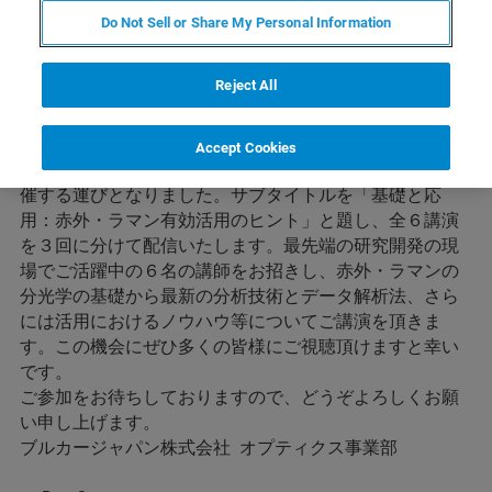
Do Not Sell or Share My Personal Information
オンラインセミナー開催のご案内：
Reject All
赤外・ラマンを活用した分析に携わっておられる皆様へ
毎回大変ご好評を頂いておりますブルカー主催の「赤
Accept Cookies
外・ラマン技術セミナー」を本年はオンライン方式で開
催する運びとなりました。サブタイトルを「基礎と応
用：赤外・ラマン有効活用のヒント」と題し、全６講演
を３回に分けて配信いたします。最先端の研究開発の現
場でご活躍中の６名の講師をお招きし、赤外・ラマンの
分光学の基礎から最新の分析技術とデータ解析法、さら
には活用におけるノウハウ等についてご講演を頂きま
す。この機会にぜひ多くの皆様にご視聴頂けますと幸い
です。
ご参加をお待ちしておりますので、どうぞよろしくお願
い申し上げます。
ブルカージャパン株式会社 オプティクス事業部