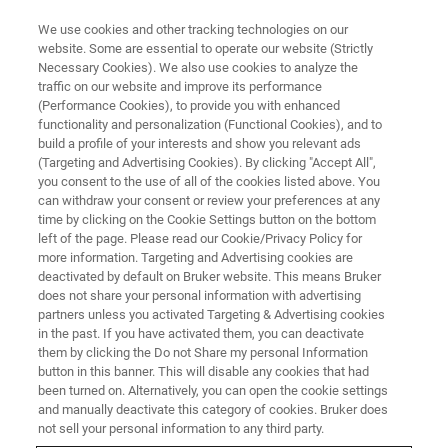
We use cookies and other tracking technologies on our
website. Some are essential to operate our website (Strictly
Necessary Cookies). We also use cookies to analyze the
traffic on our website and improve its performance
赤外ラマン技術セミナー2021
(Performance Cookies), to provide you with enhanced
functionality and personalization (Functional Cookies), and to
build a profile of your interests and show you relevant ads
(Targeting and Advertising Cookies). By clicking "Accept All",
基礎と応用：赤外・ラマン有効活用のヒント
you consent to the use of all of the cookies listed above. You
can withdraw your consent or review your preferences at any
【Day 2】
time by clicking on the Cookie Settings button on the bottom
left of the page. Please read our Cookie/Privacy Policy for
more information. Targeting and Advertising cookies are
deactivated by default on Bruker website. This means Bruker
does not share your personal information with advertising
partners unless you activated Targeting & Advertising cookies
in the past. If you have activated them, you can deactivate
them by clicking the Do not Share my personal Information
button in this banner. This will disable any cookies that had
been turned on. Alternatively, you can open the cookie settings
and manually deactivate this category of cookies. Bruker does
内容
not sell your personal information to any third party.