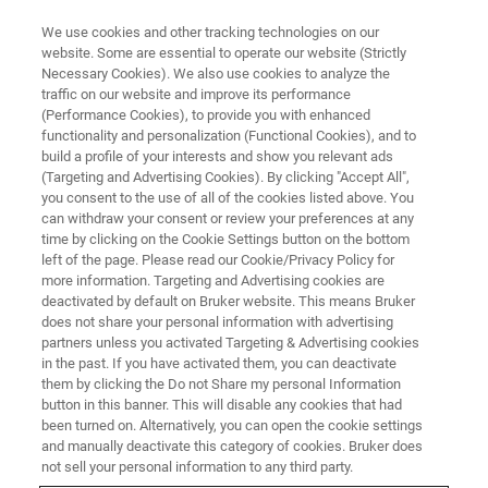
We use cookies and other tracking technologies on our
website. Some are essential to operate our website (Strictly
Necessary Cookies). We also use cookies to analyze the
traffic on our website and improve its performance
＜ブルカーのエンジニアが解説する＞NANOIRなんでも相談室 オンライン
(Performance Cookies), to provide you with enhanced
＜ブルカーのエンジニアが解説
functionality and personalization (Functional Cookies), and to
する＞nanoIRなんでも相談室
build a profile of your interests and show you relevant ads
(Targeting and Advertising Cookies). By clicking "Accept All",
you consent to the use of all of the cookies listed above. You
can withdraw your consent or review your preferences at any
ブルカーのアプリケーションエンジニアによ
time by clicking on the Cookie Settings button on the bottom
left of the page. Please read our Cookie/Privacy Policy for
る、皆様のお悩み・ご質問に回答する場を設
more information. Targeting and Advertising cookies are
ける事となりました。すでにお持ちのユーザ
deactivated by default on Bruker website. This means Bruker
does not share your personal information with advertising
ーの皆様はもちろん、非ユーザーのナノ赤外
partners unless you activated Targeting & Advertising cookies
in the past. If you have activated them, you can deactivate
分光分析装置にご興味のあるお客様も是非ご
them by clicking the Do not Share my personal Information
活用ください。参加登録の際にご相談・ご質
button in this banner. This will disable any cookies that had
been turned on. Alternatively, you can open the cookie settings
問事項のご記入をお願いいたします。
and manually deactivate this category of cookies. Bruker does
not sell your personal information to any third party.