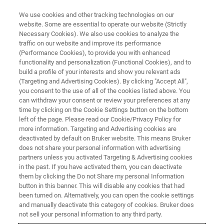
We use cookies and other tracking technologies on our
website. Some are essential to operate our website (Strictly
Necessary Cookies). We also use cookies to analyze the
traffic on our website and improve its performance
＜ブルカーのエンジニアが解説する＞NANOIRなんでも相談室 オンライン
(Performance Cookies), to provide you with enhanced
＜ブルカーのエンジニアが解説
functionality and personalization (Functional Cookies), and to
する＞nanoIRなんでも相談室
build a profile of your interests and show you relevant ads
(Targeting and Advertising Cookies). By clicking "Accept All",
you consent to the use of all of the cookies listed above. You
can withdraw your consent or review your preferences at any
ブルカーのアプリケーションエンジニアによ
time by clicking on the Cookie Settings button on the bottom
left of the page. Please read our Cookie/Privacy Policy for
る、皆様のお悩み・ご質問に回答する場を設
more information. Targeting and Advertising cookies are
ける事となりました。すでにお持ちのユーザ
deactivated by default on Bruker website. This means Bruker
does not share your personal information with advertising
ーの皆様はもちろん、非ユーザーのナノ赤外
partners unless you activated Targeting & Advertising cookies
in the past. If you have activated them, you can deactivate
分光分析装置にご興味のあるお客様も是非ご
them by clicking the Do not Share my personal Information
活用ください。参加登録の際にご相談・ご質
button in this banner. This will disable any cookies that had
been turned on. Alternatively, you can open the cookie settings
問事項のご記入をお願いいたします。
and manually deactivate this category of cookies. Bruker does
not sell your personal information to any third party.