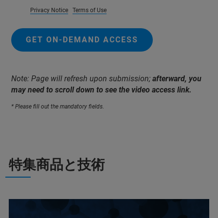
Privacy Notice
Terms of Use
GET ON-DEMAND ACCESS
Note: Page will refresh upon submission;
afterward, you
may need to scroll down to see the video access link.
* Please fill out the mandatory fields.
特集商品と技術