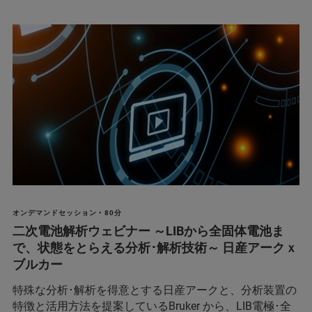
オンデマンドセッション • 80分
二次電池解析ウェビナー ～LIBから全固体電池ま
で、状態をとらえる分析･解析技術～ 日産アークｘ
ブルカー
特殊な分析･解析を得意とする日産アークと、分析装置の
特徴と活用方法を提案しているBruker から、LIB電極･全