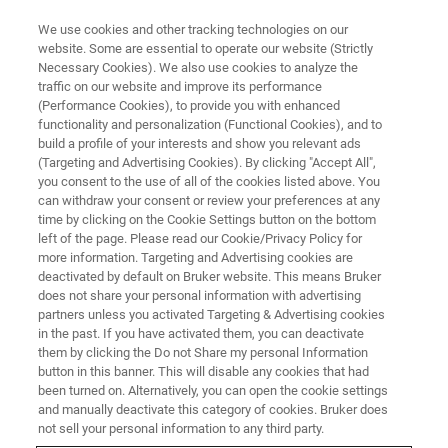
We use cookies and other tracking technologies on our
website. Some are essential to operate our website (Strictly
Necessary Cookies). We also use cookies to analyze the
traffic on our website and improve its performance
AFM ウェビナー
(Performance Cookies), to provide you with enhanced
AFMプローブの選び方＃6 弾性
functionality and personalization (Functional Cookies), and to
率・凝着力・粘弾性率測定と測
build a profile of your interests and show you relevant ads
(Targeting and Advertising Cookies). By clicking "Accept All",
定方法のヒント
you consent to the use of all of the cookies listed above. You
can withdraw your consent or review your preferences at any
time by clicking on the Cookie Settings button on the bottom
left of the page. Please read our Cookie/Privacy Policy for
more information. Targeting and Advertising cookies are
deactivated by default on Bruker website. This means Bruker
does not share your personal information with advertising
partners unless you activated Targeting & Advertising cookies
in the past. If you have activated them, you can deactivate
them by clicking the Do not Share my personal Information
button in this banner. This will disable any cookies that had
been turned on. Alternatively, you can open the cookie settings
and manually deactivate this category of cookies. Bruker does
not sell your personal information to any third party.
PeakForce TappingおよびForce Curveを用いたナノ機械特