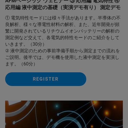
AFMベーシック ウェビナー ③ 応用編 電気特性 ④
応用編 液中測定の基礎（実演デモ有り） 測定デモ
① 電気特性モードには様々手法があります。半導体の不
良解析、様々な導電性材料の解析、また、近年開発が頻
繁に開発されているリチウムイオンバッテリーの解析の
測定例など交えて、各電気的特性モードのご紹介をして
いきます。（30分）
② 液中測定のための事前準備手順から測定までの流れを
ご説明。後半では、デモ機を使用した液中測定を実演し
ます。（60分）
REGISTER