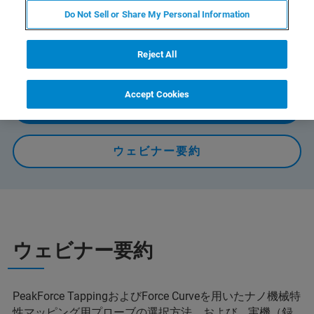
性マッピング用プローブの選択方法、および、実機（録
Do Not Sell or Share My Personal Information
画デモ）を交えた測定フローとパラメーター設定、測定
方法のヒントについて説明します。（約30分）
Reject All
Accept Cookies
オンデマンドで視聴する
ウェビナー要約
ウェビナー要約
PeakForce TappingおよびForce Curveを用いたナノ機械特
性マッピング用プローブの選択方法、および、実機（録