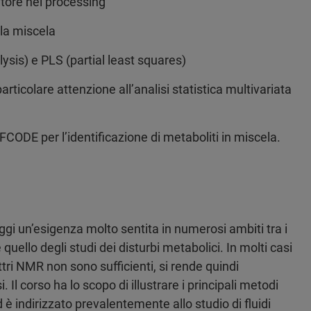
atore nel processing
 la miscela
ysis) e PLS (partial least squares)
articolare attenzione all’analisi statistica multivariata
FCODE per l’identificazione di metaboliti in miscela.
i un’esigenza molto sentita in numerosi ambiti tra i
e quello degli studi dei disturbi metabolici. In molti casi
ttri NMR non sono sufficienti, si rende quindi
. Il corso ha lo scopo di illustrare i principali metodi
d è indirizzato prevalentemente allo studio di fluidi