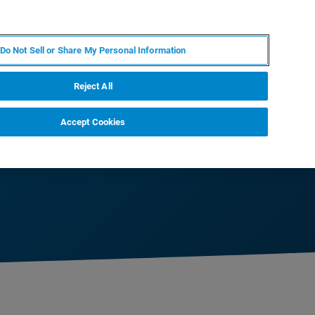
EN
MY BRUKER
CONTACT EXPERT
Do Not Sell or Share My Personal Information
RT
NEWS & EVENTS
ABOUT
CAREERS
Reject All
Accept Cookies