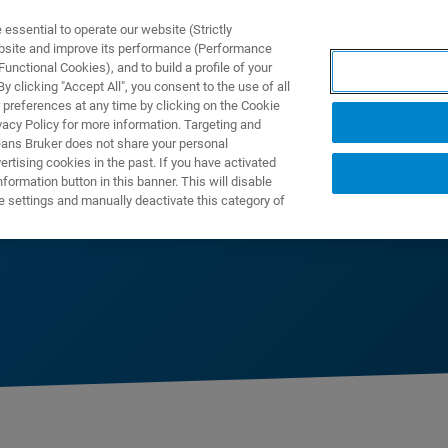
ssential to operate our website (Strictly
ebsite and improve its performance (Performance
unctional Cookies), and to build a profile of your
TS & SOLUTIONS
APPLICATIONS
SERVICES & SUPPO
 clicking "Accept All", you consent to the use of all
 preferences at any time by clicking on the Cookie
vacy Policy for more information. Targeting and
eans Bruker does not share your personal
rtising cookies in the past. If you have activated
ormation button in this banner. This will disable
mentare e Clinico
e settings and manually deactivate this category of