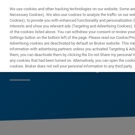
We use cookies and other tracking technologies on our website. Some are e
Necessary Cookies). We also use cookies to analyze the traffic on our w
Cookies), to provide you with enhanced functionality and personalization (F
PRODUC
interests and show you relevant ads (Targeting and Advertising Cookies). By
of the cookies listed above. You can withdraw your consent or review your
Settings button on the bottom left of the page. Please read our Cookie/Pri
Advertising cookies are deactivated by default on Bruker website. This m
information with advertising partners unless you activated Targeting & Adve
them, you can deactivate them by clicking the Do not Share my personal Inf
NMR in campo Ali
any cookies that had been turned on. Alternatively, you can open the cooki
cookies. Bruker does not sell your personal information to any third party.