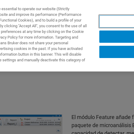
ssential to operate our website (Strictly
ebsite and improve its performance (Performance
unctional Cookies), and to build a profile of your
S Y SOLUCIONES
APLICACIONES
SERVICIOS
NOT
 clicking "Accept All", you consent to the use of all
 preferences at any time by clicking on the Cookie
vacy Policy for more information. Targeting and
eans Bruker does not share your personal
rtising cookies in the past. If you have activated
ormation button in this banner. This will disable
e settings and manually deactivate this category of
El módulo Feature añade f
paquete de microanálisis E
capacidad de detectar, med