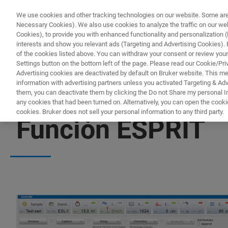
We use cookies and other tracking technologies on our website. Some are e
Necessary Cookies). We also use cookies to analyze the traffic on our w
Cookies), to provide you with enhanced functionality and personalization (F
PRODUCTO
interests and show you relevant ads (Targeting and Advertising Cookies). By
of the cookies listed above. You can withdraw your consent or review your
Settings button on the bottom left of the page. Please read our Cookie/Pri
Advertising cookies are deactivated by default on Bruker website. This m
information with advertising partners unless you activated Targeting & Adve
them, you can deactivate them by clicking the Do not Share my personal Inf
any cookies that had been turned on. Alternatively, you can open the cooki
cookies. Bruker does not sell your personal information to any third party.
Función ESPRIT