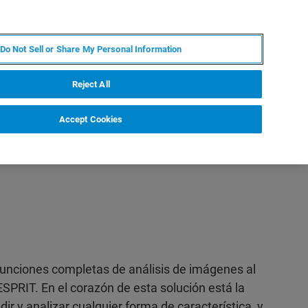
ES
MY BRUKER
CONTACTO CON UN EXPERTO
Do Not Sell or Share My Personal Information
ICIAS & EVENTOS
ACERCA DE
CARRERAS
Reject All
Accept Cookies
unciones completas de análisis de imágenes al
SPRIT. En el corazón de esta solución está la
ir y analizar cualquier forma de característica, y