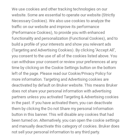
We use cookies and other tracking technologies on our
website. Some are essential to operate our website (Strictly
Necessary Cookies). We also use cookies to analyze the
traffic on our website and improve its performance
SOFTWARE DE ESPECTROSCOPIA FT-IR OPUS
(Performance Cookies), to provide you with enhanced
Paquete OPUS: QUANT2
functionality and personalization (Functional Cookies), and to
build a profile of your interests and show you relevant ads
(Targeting and Advertising Cookies). By clicking "Accept All",
you consent to the use of all of the cookies listed above. You
can withdraw your consent or review your preferences at any
time by clicking on the Cookie Settings button on the bottom
left of the page. Please read our Cookie/Privacy Policy for
more information. Targeting and Advertising cookies are
deactivated by default on Bruker website. This means Bruker
does not share your personal information with advertising
partners unless you activated Targeting & Advertising cookies
in the past. If you have activated them, you can deactivate
them by clicking the Do not Share my personal Information
button in this banner. This will disable any cookies that had
been turned on. Alternatively, you can open the cookie settings
and manually deactivate this category of cookies. Bruker does
not sell your personal information to any third party.