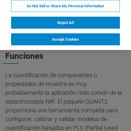
Do Not Sell or Share My Personal Information
Características
Contacto con un experto
Reject All
Accept Cookies
OPUS QUANT2
Funciones
La cuantificación de componentes o
propiedades de muestra es muy
probablemente la aplicación más común de la
espectroscopía NIR. El paquete QUANT2
proporciona una herramienta completa para
configurar, calibrar y validar modelos de
cuantificación basados en PLS (Partial Least