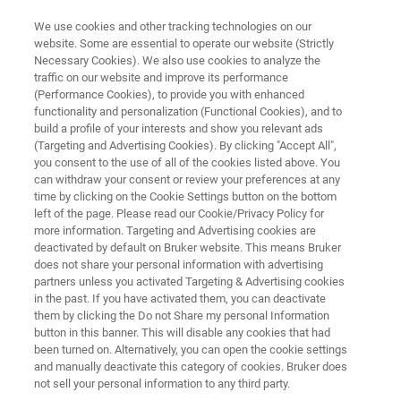
We use cookies and other tracking technologies on our
website. Some are essential to operate our website (Strictly
Necessary Cookies). We also use cookies to analyze the
traffic on our website and improve its performance
FT-IR SPEKTROSKOPIE SOFTWARE OPUS
(Performance Cookies), to provide you with enhanced
OPUS-Paket: QUANT2
functionality and personalization (Functional Cookies), and to
build a profile of your interests and show you relevant ads
(Targeting and Advertising Cookies). By clicking "Accept All",
you consent to the use of all of the cookies listed above. You
can withdraw your consent or review your preferences at any
time by clicking on the Cookie Settings button on the bottom
left of the page. Please read our Cookie/Privacy Policy for
more information. Targeting and Advertising cookies are
deactivated by default on Bruker website. This means Bruker
does not share your personal information with advertising
partners unless you activated Targeting & Advertising cookies
in the past. If you have activated them, you can deactivate
them by clicking the Do not Share my personal Information
button in this banner. This will disable any cookies that had
been turned on. Alternatively, you can open the cookie settings
and manually deactivate this category of cookies. Bruker does
not sell your personal information to any third party.