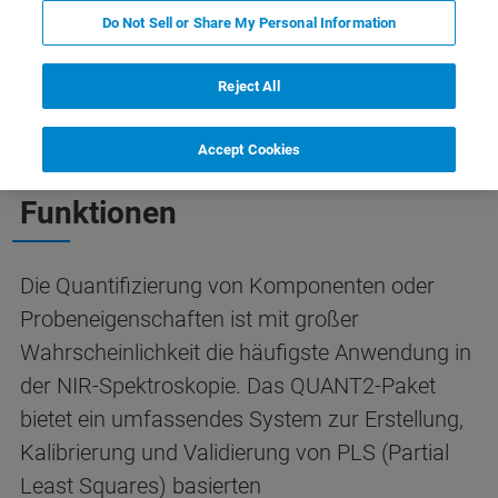
Do Not Sell or Share My Personal Information
Eigenschaften
Kontakt
Reject All
Accept Cookies
OPUS QUANT2
Funktionen
Die Quantifizierung von Komponenten oder
Probeneigenschaften ist mit großer
Wahrscheinlichkeit die häufigste Anwendung in
der NIR-Spektroskopie. Das QUANT2-Paket
bietet ein umfassendes System zur Erstellung,
Kalibrierung und Validierung von PLS (Partial
Least Squares) basierten