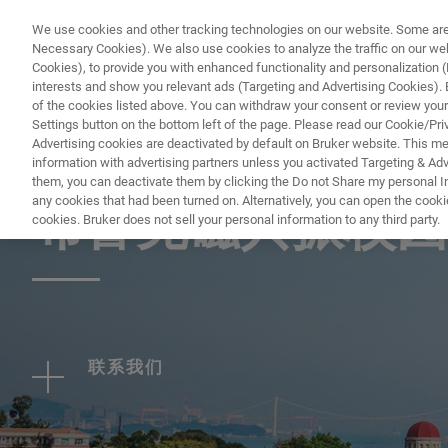
We use cookies and other tracking technologies on our website. Some are e
Necessary Cookies). We also use cookies to analyze the traffic on our w
Cookies), to provide you with enhanced functionality and personalization (F
interests and show you relevant ads (Targeting and Advertising Cookies). By
of the cookies listed above. You can withdraw your consent or review your
Settings button on the bottom left of the page. Please read our Cookie/Pri
Advertising cookies are deactivated by default on Bruker website. This m
information with advertising partners unless you activated Targeting & Adve
EVENT - CHINA
them, you can deactivate them by clicking the Do not Share my personal Inf
any cookies that had been turned on. Alternatively, you can open the cooki
布鲁克磁共振校园
cookies. Bruker does not sell your personal information to any third party.
联系我们