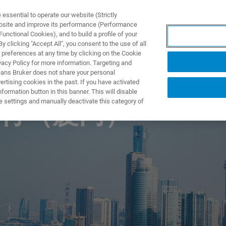
ssential to operate our website (Strictly
ebsite and improve its performance (Performance
unctional Cookies), and to build a profile of your
 clicking "Accept All", you consent to the use of all
 preferences at any time by clicking on the Cookie
vacy Policy for more information. Targeting and
eans Bruker does not share your personal
rtising cookies in the past. If you have activated
ormation button in this banner. This will disable
e settings and manually deactivate this category of
行（厦门）