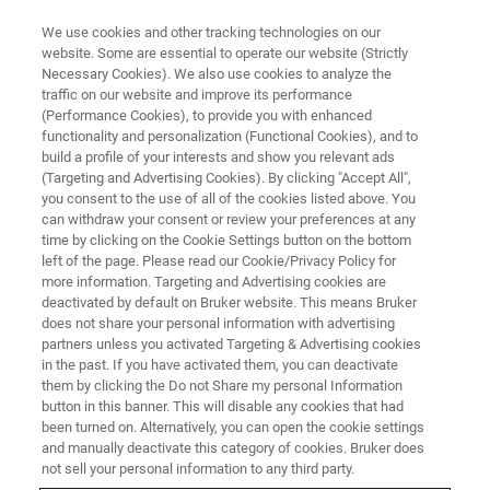
We use cookies and other tracking technologies on our
website. Some are essential to operate our website (Strictly
Necessary Cookies). We also use cookies to analyze the
traffic on our website and improve its performance
EVENT - CHINA
(Performance Cookies), to provide you with enhanced
布鲁克磁共振校园行（厦门）
functionality and personalization (Functional Cookies), and to
build a profile of your interests and show you relevant ads
(Targeting and Advertising Cookies). By clicking "Accept All",
you consent to the use of all of the cookies listed above. You
can withdraw your consent or review your preferences at any
联系我们
time by clicking on the Cookie Settings button on the bottom
left of the page. Please read our Cookie/Privacy Policy for
more information. Targeting and Advertising cookies are
deactivated by default on Bruker website. This means Bruker
does not share your personal information with advertising
partners unless you activated Targeting & Advertising cookies
in the past. If you have activated them, you can deactivate
them by clicking the Do not Share my personal Information
button in this banner. This will disable any cookies that had
been turned on. Alternatively, you can open the cookie settings
活动简介
and manually deactivate this category of cookies. Bruker does
not sell your personal information to any third party.