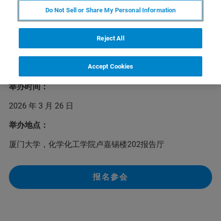
Do Not Sell or Share My Personal Information
2026年布鲁克磁共振校园行首站将于3月26日在福建厦门
举办，为磁共振学界的新老用户介绍布鲁克行业领先的核
磁共振/电子顺磁共振系列产品及应用解决方案，以及常用
Reject All
的液体及固体核磁实验。我们欢迎您前来参加本次活动，
布鲁克与您在厦门不见不散！
Accept Cookies
举办时间：
2026 年 3 月 26 日
举办地点：
厦门大学，化学化工学院卢嘉锡楼202报告厅
报名参会