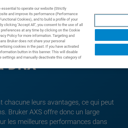
ssential to operate our website (Strictly
ebsite and improve its performance (Performance
unctional Cookies), and to build a profile of your
 clicking "Accept All", you consent to the use of all
 preferences at any time by clicking on the Cookie
vacy Policy for more information. Targeting and
eans Bruker does not share your personal
rtising cookies in the past. If you have activated
ormation button in this banner. This will disable
e settings and manually deactivate this category of
la DRX
nt chacune leurs avantages, ce qui peut
ns. Bruker AXS offre donc un large
our les meilleures performances dans