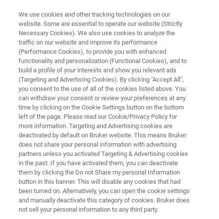
We use cookies and other tracking technologies on our
website. Some are essential to operate our website (Strictly
Necessary Cookies). We also use cookies to analyze the
traffic on our website and improve its performance
MICROSCOPE D'IMAGERIE LASER IR
(Performance Cookies), to provide you with enhanced
LUMOS II ILIM
functionality and personalization (Functional Cookies), and to
build a profile of your interests and show you relevant ads
(Targeting and Advertising Cookies). By clicking "Accept All",
you consent to the use of all of the cookies listed above. You
Le LUMOS II ILIM est le microscope d'imagerie
can withdraw your consent or review your preferences at any
chimique le plus rapide jamais conçu avec un
time by clicking on the Cookie Settings button on the bottom
left of the page. Please read our Cookie/Privacy Policy for
champ de vision de 2,2 x 2,0 mm² à une
more information. Targeting and Advertising cookies are
résolution spatiale de 4,25 µm. Des flux de
deactivated by default on Bruker website. This means Bruker
does not share your personal information with advertising
travail intelligents dédiés à l'application (tissus /
partners unless you activated Targeting & Advertising cookies
in the past. If you have activated them, you can deactivate
particules / comprimés) facilitent votre travail
them by clicking the Do not Share my personal Information
quotidien.
button in this banner. This will disable any cookies that had
been turned on. Alternatively, you can open the cookie settings
and manually deactivate this category of cookies. Bruker does
not sell your personal information to any third party.