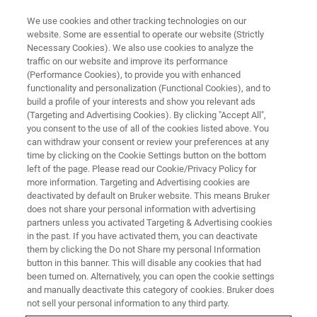
We use cookies and other tracking technologies on our
website. Some are essential to operate our website (Strictly
Necessary Cookies). We also use cookies to analyze the
traffic on our website and improve its performance
Symposium RMN Bruker
(Performance Cookies), to provide you with enhanced
functionality and personalization (Functional Cookies), and to
build a profile of your interests and show you relevant ads
(Targeting and Advertising Cookies). By clicking "Accept All",
Mercredi 23 Avril, 2025
you consent to the use of all of the cookies listed above. You
can withdraw your consent or review your preferences at any
UM6P, Ben Guerir, Maroc
time by clicking on the Cookie Settings button on the bottom
left of the page. Please read our Cookie/Privacy Policy for
more information. Targeting and Advertising cookies are
deactivated by default on Bruker website. This means Bruker
does not share your personal information with advertising
partners unless you activated Targeting & Advertising cookies
in the past. If you have activated them, you can deactivate
them by clicking the Do not Share my personal Information
button in this banner. This will disable any cookies that had
been turned on. Alternatively, you can open the cookie settings
and manually deactivate this category of cookies. Bruker does
Symposium RMN Bruker :
not sell your personal information to any third party.