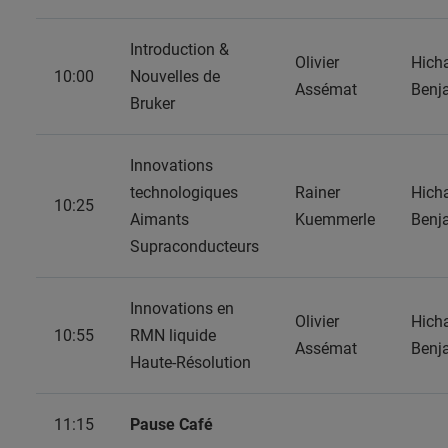
Introduction &
Olivier
Hich
10:00
Nouvelles de
Assémat
Benj
Bruker
Innovations
technologiques
Rainer
Hich
10:25
Aimants
Kuemmerle
Benj
Supraconducteurs
Innovations en
Olivier
Hich
10:55
RMN liquide
Assémat
Benj
Haute-Résolution
11:15
Pause Café