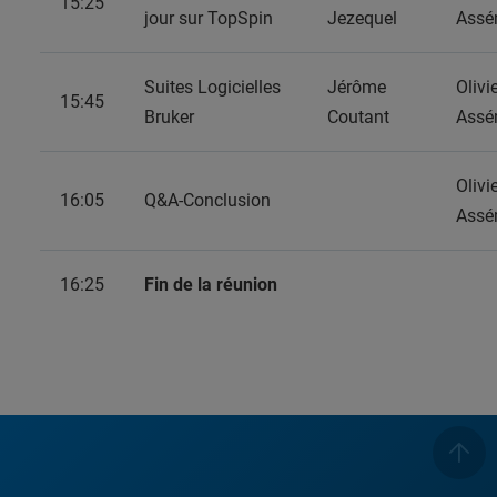
15:25
jour sur TopSpin
Jezequel
Assé
Suites Logicielles
Jérôme
Olivi
15:45
Bruker
Coutant
Assé
Olivi
16:05
Q&A-Conclusion
Assé
16:25
Fin de la réunion