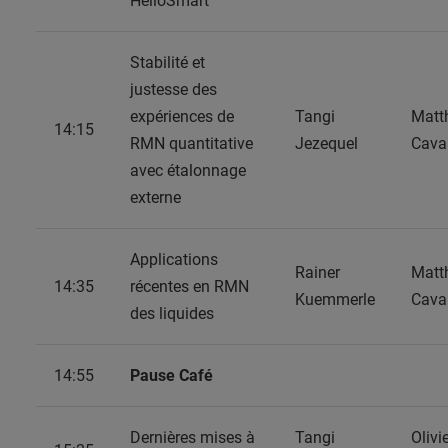
HelioSmart
Stabilité et
justesse des
expériences de
Tangi
Matt
14:15
RMN quantitative
Jezequel
Cavai
avec étalonnage
externe
Applications
Rainer
Matt
14:35
récentes en RMN
Kuemmerle
Cavai
des liquides
14:55
Pause Café
Dernières mises à
Tangi
Olivi