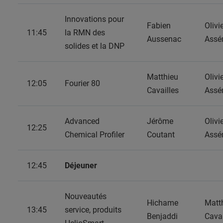
Innovations pour
Fabien
Olivi
11:45
la RMN des
Aussenac
Assé
solides et la DNP
Matthieu
Olivi
12:05
Fourier 80
Cavailles
Assé
Advanced
Jérôme
Olivi
12:25
Chemical Profiler
Coutant
Assé
12:45
Déjeuner
Nouveautés
Hichame
Matt
13:45
service, produits
Benjaddi
Cavai