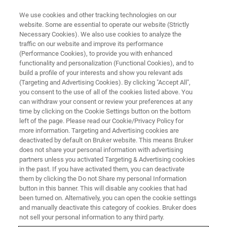
We use cookies and other tracking technologies on our
website. Some are essential to operate our website (Strictly
Necessary Cookies). We also use cookies to analyze the
traffic on our website and improve its performance
NUCLEAR MAGNETIC RESONANCE (NMR) WEBINAR
(Performance Cookies), to provide you with enhanced
生物药物高级结构的核磁共振波
functionality and personalization (Functional Cookies), and to
谱学评价
build a profile of your interests and show you relevant ads
(Targeting and Advertising Cookies). By clicking "Accept All",
you consent to the use of all of the cookies listed above. You
can withdraw your consent or review your preferences at any
核磁共振为评估生物分子的构象变化提供了一
time by clicking on the Cookie Settings button on the bottom
left of the page. Please read our Cookie/Privacy Policy for
种高灵敏度的指纹技术，可以对药物质量进行
more information. Targeting and Advertising cookies are
准确的评估与控制。
deactivated by default on Bruker website. This means Bruker
does not share your personal information with advertising
partners unless you activated Targeting & Advertising cookies
in the past. If you have activated them, you can deactivate
them by clicking the Do not Share my personal Information
button in this banner. This will disable any cookies that had
been turned on. Alternatively, you can open the cookie settings
and manually deactivate this category of cookies. Bruker does
not sell your personal information to any third party.