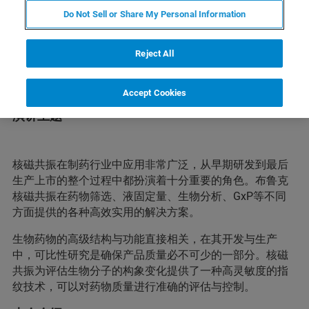
Do Not Sell or Share My Personal Information
简介
Reject All
核磁共振为评估生物分子的构象变化提供了一种高灵敏度
的指纹技术，可以对药物质量进行准确的评估与控制。
Accept Cookies
演讲主题
核磁共振在制药行业中应用非常广泛，从早期研发到最后
生产上市的整个过程中都扮演着十分重要的角色。布鲁克
核磁共振在药物筛选、液固定量、生物分析、GxP等不同
方面提供的各种高效实用的解决方案。
生物药物的高级结构与功能直接相关，在其开发与生产
中，可比性研究是确保产品质量必不可少的一部分。核磁
共振为评估生物分子的构象变化提供了一种高灵敏度的指
纹技术，可以对药物质量进行准确的评估与控制。