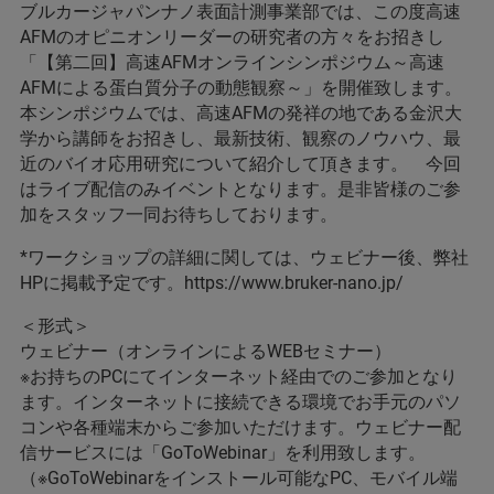
ブルカージャパンナノ表面計測事業部では、この度高速
AFMのオピニオンリーダーの研究者の方々をお招きし
「【第二回】高速AFMオンラインシンポジウム～高速
AFMによる蛋白質分子の動態観察～」を開催致します。
本シンポジウムでは、高速AFMの発祥の地である金沢大
学から講師をお招きし、最新技術、観察のノウハウ、最
近のバイオ応用研究について紹介して頂きます。 今回
はライブ配信のみイベントとなります。是非皆様のご参
加をスタッフ一同お待ちしております。
*ワークショップの詳細に関しては、ウェビナー後、弊社
HPに掲載予定です。​https://www.bruker-nano.jp/
＜形式＞
ウェビナー（オンラインによるWEBセミナー）
※お持ちのPCにてインターネット経由でのご参加となり
ます。インターネットに接続できる環境でお手元のパソ
コンや各種端末からご参加いただけます。ウェビナー配
信サービスには「GoToWebinar」を利用致します。
（※GoToWebinarをインストール可能なPC、モバイル端