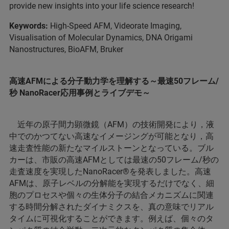
provide new insights into your life science research!
Keywords:
High-Speed AFM, Videorate Imaging,
Visualisation of Molecular Dynamics, DNA Origami
Nanostructures, BioAFM, Bruker
高速AFMによる分子動力学を理解する～最速50フレーム/
秒 NanoRacer応用事例とライブデモ～
近年の原子間力顕微鏡（AFM）の技術開発により，液
中でのかつてない高速なイメージングが可能となり，高
速走査性能の新たなマイルストーンとなっている。ブル
カーは、市販の高速AFMとしては最速の50フレーム/秒の
走査速度を実現したNanoRacer®を発表しました。高速
AFMは、原子レベルの分解能を実現するだけでなく、細
胞のプロセスや個々の生体分子の結合メカニズムに関連
する時間分解されたダイナミクスを、真の意味でリアル
タイムに可視化することができます。例えば、個々のタ