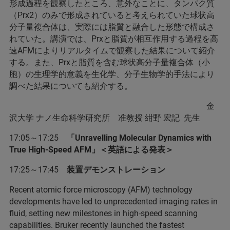
形成過程を観察したところ、意外なことに、タンパク質
（Prx2）のみで形成されていると考えられていた球状高
分子量複合体は、実際には脂質と融合した形態で構成さ
れていた。講演では、Prxと脂質が相互作用する過程を高
速AFMによりリアルタイムで観察した結果について紹介
する。また、Prxと脂質を含む球状高分子量複合体（小
胞）の生理学的意義を生化学、分子生物学的手法により
調べた結果についても紹介する。
金
沢大学 ナノ生命科学研究所 准教授 紺野 宏記 先生
17:05～17:25
「Unravelling Molecular Dynamics with
True High-Speed AFM」＜英語による発表＞
17:25～17:45
装置デモンストレーション
Recent atomic force microscopy (AFM) technology
developments have led to unprecedented imaging rates in
fluid, setting new milestones in high-speed scanning
capabilities. Bruker recently launched the fastest