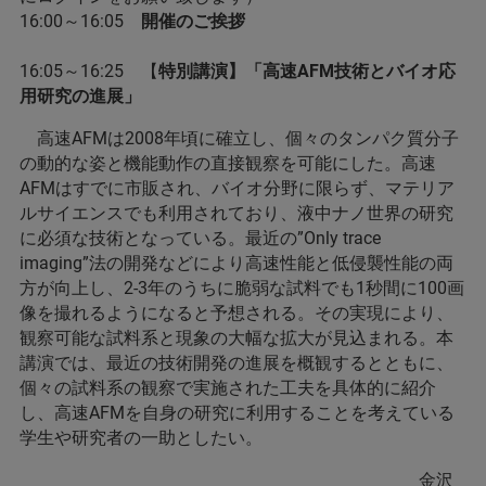
16:00～16:05
開催のご挨拶
16:05～16:25 【
特別講演】「高速AFM技術とバイオ応
用研究の進展」
高速AFMは2008年頃に確立し、個々のタンパク質分子
の動的な姿と機能動作の直接観察を可能にした。高速
AFMはすでに市販され、バイオ分野に限らず、マテリア
ルサイエンスでも利用されており、液中ナノ世界の研究
に必須な技術となっている。最近の”Only trace
imaging”法の開発などにより高速性能と低侵襲性能の両
方が向上し、2-3年のうちに脆弱な試料でも1秒間に100画
像を撮れるようになると予想される。その実現により、
観察可能な試料系と現象の大幅な拡大が見込まれる。本
講演では、最近の技術開発の進展を概観するとともに、
個々の試料系の観察で実施された工夫を具体的に紹介
し、高速AFMを自身の研究に利用することを考えている
学生や研究者の一助としたい。
金沢