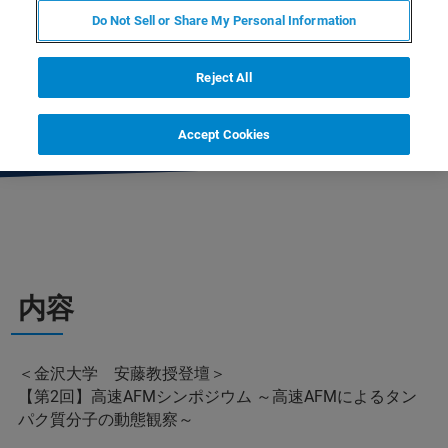
察のノウハウ、最近のバイオ応用研究につい
Do Not Sell or Share My Personal Information
て紹介して頂きます。 今回はライブ配信の
みイベントとなります。是非皆様のご参加を
Reject All
スタッフ一同お待ちしております。
Accept Cookies
内容
＜金沢大学 安藤教授登壇＞
【第2回】高速AFMシンポジウム ～高速AFMによるタン
パク質分子の動態観察～