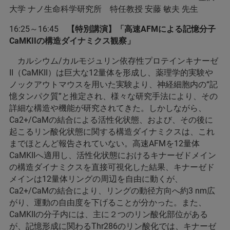
大学 ナノ生命科学研究所 特任教授 安藤 敏夫 先生
16:25～16:45
【特別講演】「高速AFMによる記憶分子
CaMKIIの構造ダイナミクス観察」
カルシウム/カルモジュリン依存性プロテインキナーゼ
II（CaMKII）は巨大な12量体を形成し、薬理学的実験や
ノックアウトマウスを用いた実験より、神経細胞内の“記
憶タンパク質”と推定され、様々な研究手法により、その
詳細な構造や機能が研究されてきた。しかしながら、
Ca2+/CaMの結合による活性化状態、および、その後に
起こるリン酸化状態に関する構造ダイナミクスは、これ
までほとんど報告されていない。高速AFMを12量体
CaMKIIへ適用し、活性化状態におけるキナーゼドメイン
の構造ダイナミクスを直接可視化した結果、キナーゼド
メインは12量体リングの周辺を自由に動くが、
Ca2+/CaMの結合により、リングの動径方向へ約3 nm広
がり、運動の自由度を下げることが分かった。また、
CaMKIIの分子内には、主に２つのリン酸化部位がある
が、記憶形成に関わるThr286のリン酸化では、キナーゼ