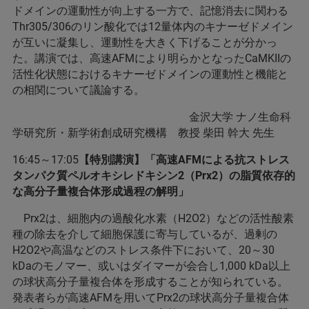
ドメインの運動性が向上する一方で、記憶消去に関わる
Thr305/306のリン酸化では12量体内のキナーゼドメイン
が互いに凝集し、運動性を大きく下げることが分かっ
た。講演では、高速AFMにより明らかとなったCaMKIIの
活性化状態におけるキナーゼドメインの運動性と機能と
の相関について議論する。
金沢大学 ナノ生命科
学研究所・新学術創成研究機構 教授 柴田 幹大 先生
16:45～17:05
【特別講演】「高速AFMによる抗ストレス
タンパク質ペルオキシレドキシン2（Prx2）の脂質依存的
な高分子量複合体形成過程の解明」
Prx2は、細胞内の過酸化水素（H2O2）などの活性酸素
種の除去を介して細胞保護に寄与しているが、過剰の
H2O2や高温などのストレス条件下において、20～30
kDaのモノマー、或いはダイマーが会合し1,000 kDa以上
の球状高分子量複合体を形成することが知られている。
発表者らが高速AFMを用いてPrx2の球状高分子量複合体