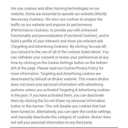
We use cookies and other tracking technologies on our
website. Some are essential to operate our website (Strictly
Necessary Cookies). We also use cookies to analyze the
traffic on our website and improve its performance
【第2回】高速AFMシンポジウ
(Performance Cookies), to provide you with enhanced
functionality and personalization (Functional Cookies), and to
ム～高速AFMによるタンパク質
build a profile of your interests and show you relevant ads
分子の動態観察～
(Targeting and Advertising Cookies). By clicking "Accept All",
you consent to the use of all of the cookies listed above. You
can withdraw your consent or review your preferences at any
time by clicking on the Cookie Settings button on the bottom
ブルカージャパンナノ表面計測事業部では、
left of the page. Please read our Cookie/Privacy Policy for
more information. Targeting and Advertising cookies are
この度高速AFMのオピニオンリーダーの研究
deactivated by default on Bruker website. This means Bruker
does not share your personal information with advertising
者の方々をお招きし「【第二回】高速AFMオ
partners unless you activated Targeting & Advertising cookies
ンラインシンポジウム～高速AFMによる蛋白
in the past. If you have activated them, you can deactivate
them by clicking the Do not Share my personal Information
質分子の動態観察～」を開催致します。本シ
button in this banner. This will disable any cookies that had
ンポジウムでは、高速AFMの発祥の地である
been turned on. Alternatively, you can open the cookie settings
and manually deactivate this category of cookies. Bruker does
金沢大学から講師をお招きし、最新技術、観
not sell your personal information to any third party.