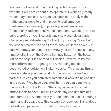
We use cookies and other tracking technologies on our
website. Some are essential to operate our website (Strictly
Necessary Cookies). We also use cookies to analyze the
traffic on our website and improve its performance
トライボロジーウェビナー2021
(Performance Cookies), to provide you with enhanced
functionality and personalization (Functional Cookies), and to
夏 ～ソフトマテリアル摩擦界
build a profile of your interests and show you relevant ads
面評価～
(Targeting and Advertising Cookies). By clicking "Accept All",
you consent to the use of all of the cookies listed above. You
can withdraw your consent or review your preferences at any
time by clicking on the Cookie Settings button on the bottom
本ウェビナーでは化学物質評価研究機構の伊
left of the page. Please read our Cookie/Privacy Policy for
more information. Targeting and Advertising cookies are
東様をお招きし、ソフトマテリアルの摩耗試
deactivated by default on Bruker website. This means Bruker
does not share your personal information with advertising
験の基礎的なお話と規格試験で規定されてい
partners unless you activated Targeting & Advertising cookies
る摩耗試験の方法をご解説いただくほか、ブ
in the past. If you have activated them, you can deactivate
them by clicking the Do not Share my personal Information
ルカーよりトライボロジー評価装置として多
button in this banner. This will disable any cookies that had
機能摩擦摩耗試験機TriboLabと評価事例をご
been turned on. Alternatively, you can open the cookie settings
and manually deactivate this category of cookies. Bruker does
紹介します。
not sell your personal information to any third party.