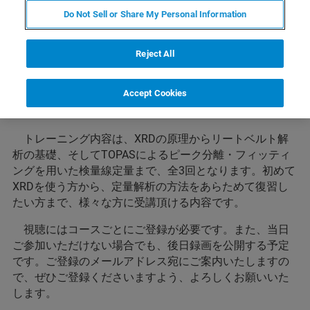
DIFFRRAC.TOPASのオンライントレーニングを、2021
Do Not Sell or Share My Personal Information
年11-12月に開催する運びとなりましたのでご案内いたし
ます。今回は、前回の動画の再放送や、新しい切り口の
内容などとともに、質疑応答のお時間を長めにお取りし
Reject All
て、皆様の疑問にお答えする形で開催させていただきま
す。当日、チャットフォームからご質問を受け付けるほ
Accept Cookies
か、受講登録の際に、事前にご質問をご記入いただけま
すので、お気軽にご質問をお寄せください。
トレーニング内容は、XRDの原理からリートベルト解
析の基礎、そしてTOPASによるピーク分離・フィッティ
ングを用いた検量線定量まで、全3回となります。初めて
XRDを使う方から、定量解析の方法をあらためて復習し
たい方まで、様々な方に受講頂ける内容です。
視聴にはコースごとにご登録が必要です。また、当日
ご参加いただけない場合でも、後日録画を公開する予定
です。ご登録のメールアドレス宛にご案内いたしますの
で、ぜひご登録くださいますよう、よろしくお願いいた
します。