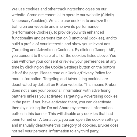
We use cookies and other tracking technologies on our
website. Some are essential to operate our website (Strictly
Necessary Cookies). We also use cookies to analyze the
traffic on our website and improve its performance
DIFFRAC.TOPAS ONLINE TRAINING 2021 AUTUMN JAPAN
(Performance Cookies), to provide you with enhanced
DIFFRAC.TOPAS オンライント
functionality and personalization (Functional Cookies), and to
レーニング
build a profile of your interests and show you relevant ads
(Targeting and Advertising Cookies). By clicking "Accept All",
you consent to the use of all of the cookies listed above. You
can withdraw your consent or review your preferences at any
time by clicking on the Cookie Settings button on the bottom
left of the page. Please read our Cookie/Privacy Policy for
more information. Targeting and Advertising cookies are
deactivated by default on Bruker website. This means Bruker
does not share your personal information with advertising
partners unless you activated Targeting & Advertising cookies
in the past. If you have activated them, you can deactivate
them by clicking the Do not Share my personal Information
button in this banner. This will disable any cookies that had
内容
been turned on. Alternatively, you can open the cookie settings
and manually deactivate this category of cookies. Bruker does
not sell your personal information to any third party.