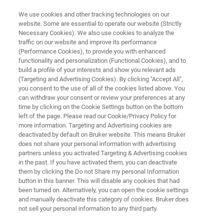
We use cookies and other tracking technologies on our
website. Some are essential to operate our website (Strictly
Necessary Cookies). We also use cookies to analyze the
traffic on our website and improve its performance
EPRソフトウェア
(Performance Cookies), to provide you with enhanced
EPRシミュレーションおよびフ
functionality and personalization (Functional Cookies), and to
ィッティングスイート
build a profile of your interests and show you relevant ads
(Targeting and Advertising Cookies). By clicking "Accept All",
you consent to the use of all of the cookies listed above. You
can withdraw your consent or review your preferences at any
信頼性が高く正確なEPRスペクトルシミュレ
time by clicking on the Cookie Settings button on the bottom
left of the page. Please read our Cookie/Privacy Policy for
ーションを可能にするEPRシミュレーション
more information. Targeting and Advertising cookies are
スイートソフトウェア
deactivated by default on Bruker website. This means Bruker
does not share your personal information with advertising
partners unless you activated Targeting & Advertising cookies
in the past. If you have activated them, you can deactivate
them by clicking the Do not Share my personal Information
button in this banner. This will disable any cookies that had
been turned on. Alternatively, you can open the cookie settings
and manually deactivate this category of cookies. Bruker does
not sell your personal information to any third party.
詳細
Isotropic SpinFit
Anisotropic SpinFit