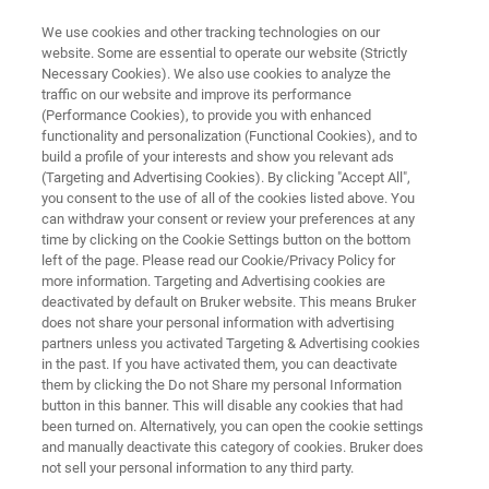
We use cookies and other tracking technologies on our
website. Some are essential to operate our website (Strictly
Necessary Cookies). We also use cookies to analyze the
traffic on our website and improve its performance
産業用のTD-NMRソリューション
(Performance Cookies), to provide you with enhanced
minispec オートメーション
functionality and personalization (Functional Cookies), and to
build a profile of your interests and show you relevant ads
(Targeting and Advertising Cookies). By clicking "Accept All",
you consent to the use of all of the cookies listed above. You
minispec 専用の新しいサンプルオートメーシ
can withdraw your consent or review your preferences at any
ョンシステム
time by clicking on the Cookie Settings button on the bottom
left of the page. Please read our Cookie/Privacy Policy for
more information. Targeting and Advertising cookies are
deactivated by default on Bruker website. This means Bruker
does not share your personal information with advertising
partners unless you activated Targeting & Advertising cookies
in the past. If you have activated them, you can deactivate
them by clicking the Do not Share my personal Information
button in this banner. This will disable any cookies that had
been turned on. Alternatively, you can open the cookie settings
and manually deactivate this category of cookies. Bruker does
not sell your personal information to any third party.