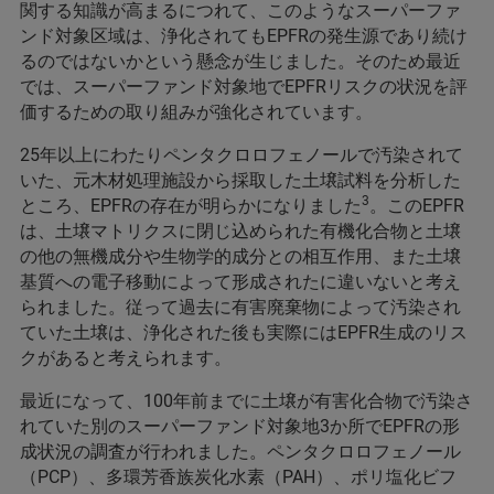
関する知識が高まるにつれて、このようなスーパーファ
ンド対象区域は、浄化されてもEPFRの発生源であり続け
るのではないかという懸念が生じました。そのため最近
では、スーパーファンド対象地でEPFRリスクの状況を評
価するための取り組みが強化されています。
25年以上にわたりペンタクロロフェノールで汚染されて
いた、元木材処理施設から採取した土壌試料を分析した
3
ところ、EPFRの存在が明らかになりました
。このEPFR
は、土壌マトリクスに閉じ込められた有機化合物と土壌
の他の無機成分や生物学的成分との相互作用、また土壌
基質への電子移動によって形成されたに違いないと考え
られました。従って過去に有害廃棄物によって汚染され
ていた土壌は、浄化された後も実際にはEPFR生成のリス
クがあると考えられます。
最近になって、100年前までに土壌が有害化合物で汚染さ
れていた別のスーパーファンド対象地3か所でEPFRの形
成状況の調査が行われました。ペンタクロロフェノール
（PCP）、多環芳香族炭化水素（PAH）、ポリ塩化ビフ