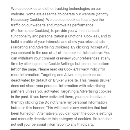
We use cookies and other tracking technologies on our
website. Some are essential to operate our website (Strictly
Necessary Cookies). We also use cookies to analyze the
traffic on our website and improve its performance
アプリケーションノート - 磁気共鳴
(Performance Cookies), to provide you with enhanced
土壌中の環境残留性フリーラジ
functionality and personalization (Functional Cookies), and to
カルの拡散の評価
build a profile of your interests and show you relevant ads
(Targeting and Advertising Cookies). By clicking "Accept All",
you consent to the use of all of the cookies listed above. You
can withdraw your consent or review your preferences at any
環境残留性フリーラジカル（Environmentally
time by clicking on the Cookie Settings button on the bottom
left of the page. Please read our Cookie/Privacy Policy for
Persistent Free Radicals , EPFR）は、燃焼生成
more information. Targeting and Advertising cookies are
粒子状物質に限らず、当初の予想よりも広く
deactivated by default on Bruker website. This means Bruker
does not share your personal information with advertising
環境中に蔓延しています
partners unless you activated Targeting & Advertising cookies
in the past. If you have activated them, you can deactivate
them by clicking the Do not Share my personal Information
button in this banner. This will disable any cookies that had
お問い合わせ
been turned on. Alternatively, you can open the cookie settings
and manually deactivate this category of cookies. Bruker does
not sell your personal information to any third party.
ライブラリー検索