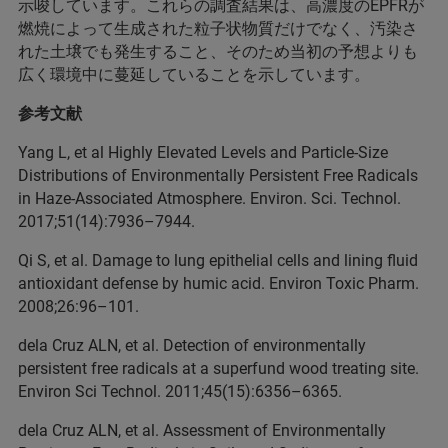
示唆しています。これらの調査結果は、高濃度のEPFRが
燃焼によって生成された粒子状物質だけでなく、汚染さ
れた土壌でも発生すること、そのため当初の予想よりも
広く環境中に蔓延していることを示しています。
参考文献
Yang L, et al Highly Elevated Levels and Particle-Size
Distributions of Environmentally Persistent Free Radicals
in Haze-Associated Atmosphere. Environ. Sci. Technol.
2017;51(14):7936–7944.
Qi S, et al. Damage to lung epithelial cells and lining fluid
antioxidant defense by humic acid. Environ Toxic Pharm.
2008;26:96–101.
dela Cruz ALN, et al. Detection of environmentally
persistent free radicals at a superfund wood treating site.
Environ Sci Technol. 2011;45(15):6356–6365.
dela Cruz ALN, et al. Assessment of Environmentally