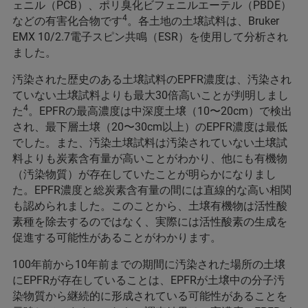
ェニル（PCB）、ポリ臭化ビフェニルエーテル（PBDE）
4
などの有害化合物です
。各土地の土壌試料は、Bruker
EMX 10/2.7電子スピン共鳴（ESR）を使用して分析され
ました。
汚染された歴史のある土壌試料のEPFR濃度は、汚染され
ていない土壌試料よりも最大30倍高いことが判明しまし
4
た
。EPFRの最高濃度は中深度土壌（10〜20cm）で検出
され、最下層土壌（20〜30cm以上）のEPFR濃度は最低
でした。また、汚染土壌試料は汚染されていない土壌試
料よりも炭素含有量が高いことがわかり、他にも有機物
（汚染物質）が存在していたことが明らかになりまし
た。EPFR濃度と総炭素含有量の間には直線的な高い相関
も認められました。このことから、土壌有機物は活性酸
素種を除去するのではなく、実際には活性酸素の生成を
促進する可能性があることがわかります。
100年前から10年前までの期間に汚染された場所の土壌
にEPFRが存在していることは、EPFRが土壌中の分子汚
染物質から継続的に形成されている可能性があることを