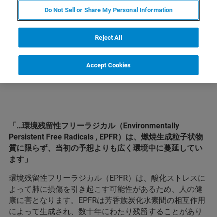
Do Not Sell or Share My Personal Information
製品情報
Reject All
Accept Cookies
「…環境残留性フリーラジカル（Environmentally
Persistent Free Radicals , EPFR）は、燃焼生成粒子状物
質に限らず、当初の予想よりも広く環境中に蔓延してい
ます」
環境残留性フリーラジカル（EPFR）は、酸化ストレスに
よって肺に損傷を引き起こす可能性があるため、人の健
康に害となります。EPFRは芳香族炭化水素間の相互作用
によって生成され、数十年にわたり残留することがあり