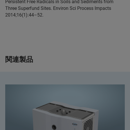
Persistent Free Radicals in Soils and Sediments from
Three Superfund Sites. Environ Sci Process Impacts
2014;16(1):44–52.
関連製品