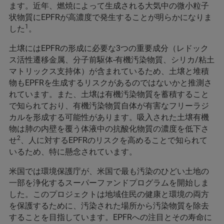
ます。近年、燃焼によって生成される大気中の微小粒子
状物質にEPFRが高濃度で発生することが明らかになりま
1
した
。
土壌にはEPFRの形成に必要な3つの重要成分（レドック
ス活性遷移金属、分子前駆体-有機汚染物質、シリカ/粘土
マトリックス支持体）が含まれているため、土壌と堆積
物もEPFRを生成するリスクがあるのではないかと推測さ
れています。また、土壌は有機汚染物質を蓄積すること
で知られており、有機汚染物質自体が有害なフリーラジ
カルを形成する可能性があります。吸入された土壌有機
物は肺の内壁を覆う体液中の抗酸化物質の濃度を低下さ
2
せ
、人に対するEPFRのリスクを高めることで知られて
いるため、特に懸念されています。
米国では環境保護庁が、米国で最も汚染のひどい土地の
一部を浄化するスーパーファンドプログラムを開始しま
した。このプロジェクトは地域住民の健康と環境の両方
を保護するために、汚染された場所から汚染物質を除去
することを目指しています。EPFRへの注目とその寿命に