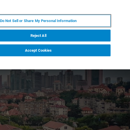
PL
MY BRUKER
SKONTAKTUJ SIĘ Z EKSPERTEM
Do Not Sell or Share My Personal Information
DOMOŚCI I WYDARZENIA
O NAS
KARIERA
Reject All
Accept Cookies