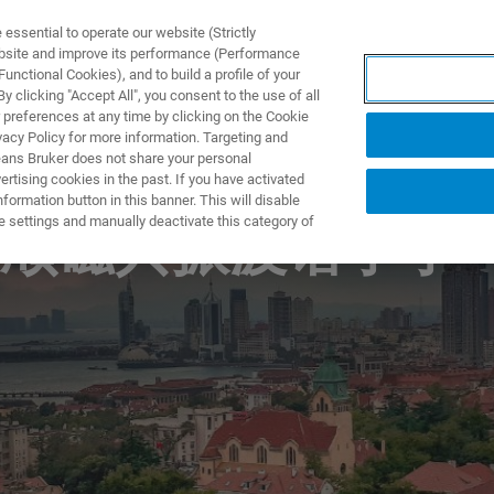
ssential to operate our website (Strictly
ebsite and improve its performance (Performance
unctional Cookies), and to build a profile of your
ODUKTY I ROZWIĄZANIA
APLIKACJE
SERWIS
WIA
 clicking "Accept All", you consent to the use of all
 preferences at any time by clicking on the Cookie
vacy Policy for more information. Targeting and
eans Bruker does not share your personal
rtising cookies in the past. If you have activated
ormation button in this banner. This will disable
e settings and manually deactivate this category of
顺磁共振波谱学学