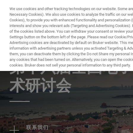
We use cookies and other tracking technologies on our website. Some are e
Necessary Cookies). We also use cookies to analyze the traffic on our w
Cookies), to provide you with enhanced functionality and personalization (F
PR
interests and show you relevant ads (Targeting and Advertising Cookies). By
of the cookies listed above. You can withdraw your consent or review your
Settings button on the bottom left of the page. Please read our Cookie/Pri
Advertising cookies are deactivated by default on Bruker website. This m
information with advertising partners unless you activated Targeting & Adve
EVENT - CHINA
them, you can deactivate them by clicking the Do not Share my personal Inf
any cookies that had been turned on. Alternatively, you can open the cooki
第十六届全国电子
cookies. Bruker does not sell your personal information to any third party.
术研讨会
联系我们