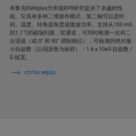
布鲁克EMXplus为常规EPR研究提供了卓越的性
能。它具有多种二维操作模式，第二轴可以是时
间、温度、转角器角度或微波功率。支持从100 mG
到1.7 T的磁场扫描，双通道，可同时检测一次和二
次谐波（或 0° 和 90° 调制相位），可检测的绝对最
小自旋数（以弱沥青为标样）：1.6 x 10e9 自旋数 /
G 线宽。
CZYTAJ WIĘCEJ