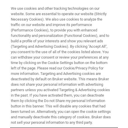
We use cookies and other tracking technologies on our
website. Some are essential to operate our website (Strictly
Necessary Cookies). We also use cookies to analyze the
traffic on our website and improve its performance
EVENT - CHINA
(Performance Cookies), to provide you with enhanced
布鲁克磁共振校园行（西安站）
functionality and personalization (Functional Cookies), and to
build a profile of your interests and show you relevant ads
(Targeting and Advertising Cookies). By clicking "Accept All",
you consent to the use of all of the cookies listed above. You
can withdraw your consent or review your preferences at any
联系我们
time by clicking on the Cookie Settings button on the bottom
left of the page. Please read our Cookie/Privacy Policy for
more information. Targeting and Advertising cookies are
deactivated by default on Bruker website. This means Bruker
does not share your personal information with advertising
partners unless you activated Targeting & Advertising cookies
in the past. If you have activated them, you can deactivate
them by clicking the Do not Share my personal Information
button in this banner. This will disable any cookies that had
been turned on. Alternatively, you can open the cookie settings
活动简介
and manually deactivate this category of cookies. Bruker does
not sell your personal information to any third party.