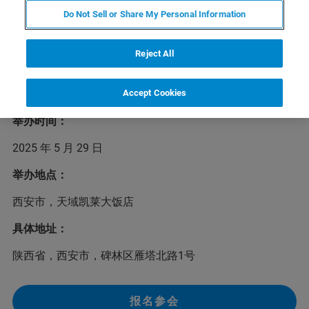
Do Not Sell or Share My Personal Information
2025年布鲁克磁共振校园行下一站将于5月29日在陕西西
安举办，为磁共振学界的新老用户介绍布鲁克行业领先的
核磁共振/电子顺磁共振系列产品及应用解决方案，以及常
Reject All
用的液体及固体核磁实验。我们欢迎您前来参加本次活
动，布鲁克与您在西安不见不散！
Accept Cookies
举办时间：
2025 年 5 月 29 日
举办地点：
西安市，天域凯莱大饭店
具体地址：
陕西省，西安市，碑林区雁塔北路1号
报名参会