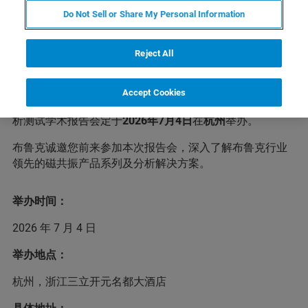
Do Not Sell or Share My Personal Information
为进一步推动浙江省分析测试领域的学术交流与科技创
Reject All
新，集中展示近年来在分析测试理论、技术方法、仪器研
发、应用拓展及科研仪器开放共享服务等方面取得的新进
展与新成果，促进学科交叉融合与产学研协同创新，持续
Accept Cookies
提升省分析测试的整体水平与影响力，浙江省第十一届分
析测试学术报告会定于
2026年7月4日
在
杭州
举办。
布鲁克诚邀您前来参加本次报告会，深入了解布鲁克行业
领先的磁共振产品系列及分析解决方案。
举办时间：
2026 年 7 月 4 日
举办地点：
杭州，浙江三立开元名都大酒店