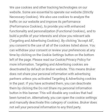
We use cookies and other tracking technologies on our
website. Some are essential to operate our website (Strictly
Necessary Cookies). We also use cookies to analyze the
traffic on our website and improve its performance
EVENT - CHINA
(Performance Cookies), to provide you with enhanced
浙江省第十一届分析测试学术报
functionality and personalization (Functional Cookies), and to
告会
build a profile of your interests and show you relevant ads
(Targeting and Advertising Cookies). By clicking "Accept All",
you consent to the use of all of the cookies listed above. You
can withdraw your consent or review your preferences at any
time by clicking on the Cookie Settings button on the bottom
联系我们
left of the page. Please read our Cookie/Privacy Policy for
more information. Targeting and Advertising cookies are
deactivated by default on Bruker website. This means Bruker
does not share your personal information with advertising
partners unless you activated Targeting & Advertising cookies
in the past. If you have activated them, you can deactivate
them by clicking the Do not Share my personal Information
button in this banner. This will disable any cookies that had
been turned on. Alternatively, you can open the cookie settings
and manually deactivate this category of cookies. Bruker does
not sell your personal information to any third party.
会议简介