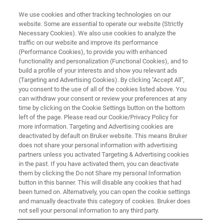
We use cookies and other tracking technologies on our
website. Some are essential to operate our website (Strictly
Necessary Cookies). We also use cookies to analyze the
traffic on our website and improve its performance
iProbe CPMAS
(Performance Cookies), to provide you with enhanced
functionality and personalization (Functional Cookies), and to
build a profile of your interests and show you relevant ads
(Targeting and Advertising Cookies). By clicking "Accept All",
you consent to the use of all of the cookies listed above. You
can withdraw your consent or review your preferences at any
time by clicking on the Cookie Settings button on the bottom
left of the page. Please read our Cookie/Privacy Policy for
more information. Targeting and Advertising cookies are
deactivated by default on Bruker website. This means Bruker
does not share your personal information with advertising
partners unless you activated Targeting & Advertising cookies
in the past. If you have activated them, you can deactivate
Descrizione del corso
them by clicking the Do not Share my personal Information
button in this banner. This will disable any cookies that had
been turned on. Alternatively, you can open the cookie settings
and manually deactivate this category of cookies. Bruker does
Informazioni generali
not sell your personal information to any third party.