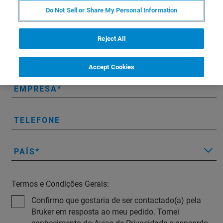
Do Not Sell or Share My Personal Information
NOME
Reject All
E-MAIL
Accept Cookies
EMPRESA
TELEFONE
PAÍS
Termos e Condições Gerais:
Confirmo que gostaria de ser contactado(a) pela
Bruker em resposta ao meu pedido. Tomei