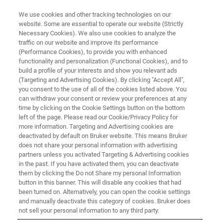
We use cookies and other tracking technologies on our
website. Some are essential to operate our website (Strictly
Necessary Cookies). We also use cookies to analyze the
traffic on our website and improve its performance
(Performance Cookies), to provide you with enhanced
functionality and personalization (Functional Cookies), and to
build a profile of your interests and show you relevant ads
MACHADOS BRUKER
(Targeting and Advertising Cookies). By clicking "Accept All",
Formulário de Solicitação de
you consent to the use of all of the cookies listed above. You
can withdraw your consent or review your preferences at any
Serviço
time by clicking on the Cookie Settings button on the bottom
left of the page. Please read our Cookie/Privacy Policy for
more information. Targeting and Advertising cookies are
deactivated by default on Bruker website. This means Bruker
Para serviço e suporte, entre em contato
does not share your personal information with advertising
conosco.
partners unless you activated Targeting & Advertising cookies
in the past. If you have activated them, you can deactivate
them by clicking the Do not Share my personal Information
button in this banner. This will disable any cookies that had
been turned on. Alternatively, you can open the cookie settings
and manually deactivate this category of cookies. Bruker does
not sell your personal information to any third party.
Informação de contacto