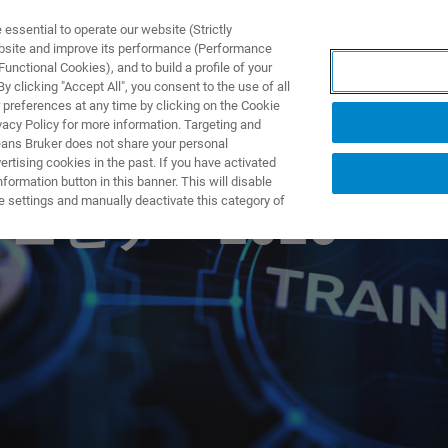
ssential to operate our website (Strictly
ebsite and improve its performance (Performance
unctional Cookies), and to build a profile of your
UTOS & SOLUÇÕES
APLICAÇÕES
SERVIÇOS
NOTÍ
 clicking "Accept All", you consent to the use of all
 preferences at any time by clicking on the Cookie
vacy Policy for more information. Targeting and
eans Bruker does not share your personal
rtising cookies in the past. If you have activated
ormation button in this banner. This will disable
e settings and manually deactivate this category of
 ウェビナー2026 –