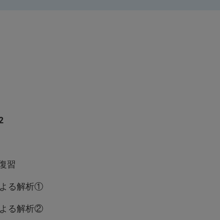
2
1の復習
USによる解析①
USによる解析②