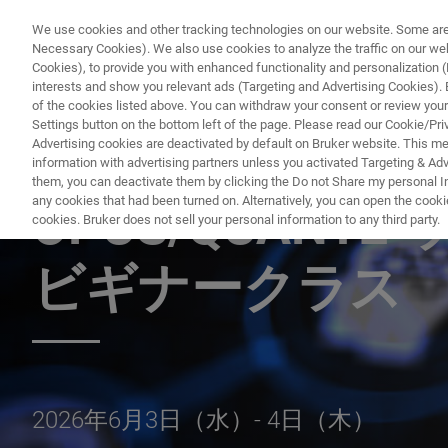
We use cookies and other tracking technologies on our website. Some are e
Necessary Cookies). We also use cookies to analyze the traffic on our w
Cookies), to provide you with enhanced functionality and personalization (F
PROD
interests and show you relevant ads (Targeting and Advertising Cookies). By
of the cookies listed above. You can withdraw your consent or review your
Settings button on the bottom left of the page. Please read our Cookie/Pri
Advertising cookies are deactivated by default on Bruker website. This m
information with advertising partners unless you activated Targeting & Adve
ユーザー様限定ご招待
them, you can deactivate them by clicking the Do not Share my personal Inf
any cookies that had been turned on. Alternatively, you can open the cooki
OPUS/QUANT2
cookies. Bruker does not sell your personal information to any third party.
ビギナークラス
2026年6月3日（水）- 4日（木）