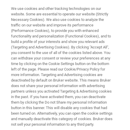
We use cookies and other tracking technologies on our
website. Some are essential to operate our website (Strictly
Necessary Cookies). We also use cookies to analyze the
traffic on our website and improve its performance
WAS GIBT ES NEUES IM DAIRY MARKT VON BRUKER?
(Performance Cookies), to provide you with enhanced
Online FT-NIR Netzwerkseminar
functionality and personalization (Functional Cookies), and to
Milchlabor
build a profile of your interests and show you relevant ads
(Targeting and Advertising Cookies). By clicking "Accept All",
you consent to the use of all of the cookies listed above. You
can withdraw your consent or review your preferences at any
Am 10.06.2026, 13:00 - 15:00 Uhr. Das Seminar
time by clicking on the Cookie Settings button on the bottom
left of the page. Please read our Cookie/Privacy Policy for
wird über MS Teams stattfinden.
more information. Targeting and Advertising cookies are
deactivated by default on Bruker website. This means Bruker
does not share your personal information with advertising
partners unless you activated Targeting & Advertising cookies
in the past. If you have activated them, you can deactivate
them by clicking the Do not Share my personal Information
button in this banner. This will disable any cookies that had
been turned on. Alternatively, you can open the cookie settings
and manually deactivate this category of cookies. Bruker does
nen
Event Informationen
Weitere Informationen
not sell your personal information to any third party.