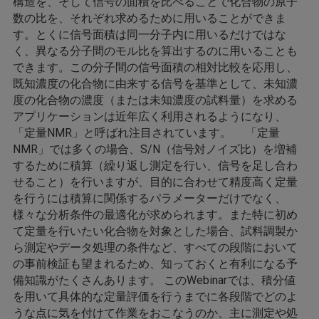
構造を、そして信号の面積を比べることで化合物の原子
数の比を、それぞれ求めるために用いることができま
す。とくに信号面積は同一分子内に用いるだけではな
く、異なる分子間のモル比を算出するのに用いることも
できます。この分子間の信号面積の相対比較を応用し、
既知濃度の化合物に由来する信号を基準として、未知濃
度の化合物の濃度（または未知濃度の試料量）を求める
アプリケーションは近年広く利用されるようになり、
「定量NMR」と呼ばれ注目されています。 「定量
NMR」では多くの場合、S/N（信号対ノイズ比）を増補
するために積算（繰り返し測定を行い、信号を足し合わ
せること）を行いますが、目的に合わせて精度高く定量
を行うには積算に関係するパラメーターだけでなく、
様々な分析条件の最適化が求められます。また特に初め
て定量を行いたい化合物を対象とした場合、試料調製か
ら測定やデータ処理の条件など、すべての段階において
の事前検証も望まれるため、知っておくと有利になる予
備知識がたくさんあります。 このWebinarでは、積分値
を用いて具体的な定量評価を行うまでに各段階でどのよ
うな点に気を付けて作業をおこなうのか、主に測定や処