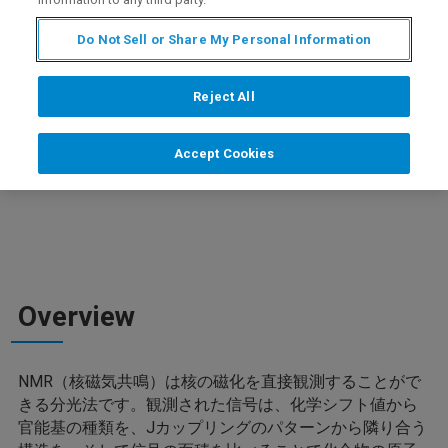
分子間の信号面積の相対比較を応用し、既知
濃度の化合物に由来する信号を基準として、
Do Not Sell or Share My Personal Information
未知濃度の化合物の濃度（または未知濃度の
試料量）を求める
Reject All
Accept Cookies
Overview
NMR（核磁気共鳴）は核の磁化を直接観測することがで
きる分光法です。観測された信号は、化学シフト値から
官能基の種類を、Jカップリングのパターンから隣り合う