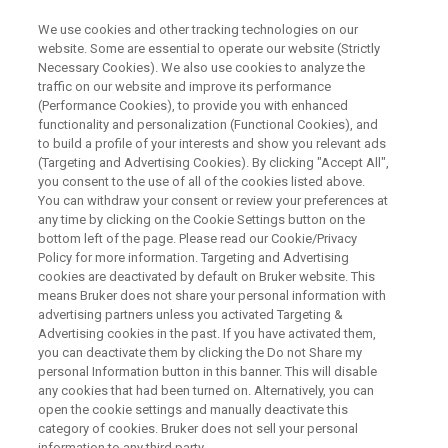
We use cookies and other tracking technologies on our
website. Some are essential to operate our website (Strictly
Necessary Cookies). We also use cookies to analyze the
traffic on our website and improve its performance
NUCLEAR MAGNETIC RESONANCE (NMR) WEBINAR
(Performance Cookies), to provide you with enhanced
定量NMR入門
functionality and personalization (Functional Cookies), and
to build a profile of your interests and show you relevant ads
(Targeting and Advertising Cookies). By clicking "Accept All",
you consent to the use of all of the cookies listed above.
NMR（核磁気共鳴）は核の磁化を直接観測す
You can withdraw your consent or review your preferences at
ることができる分光法です。観測された信号
any time by clicking on the Cookie Settings button on the
bottom left of the page. Please read our Cookie/Privacy
は、化学シフト値から官能基の種類を、Jカッ
Policy for more information. Targeting and Advertising
プリングのパターンから隣り合う構造を、そ
cookies are deactivated by default on Bruker website. This
means Bruker does not share your personal information with
して信号の面積を比べることで化合物の原子
advertising partners unless you activated Targeting &
Advertising cookies in the past. If you have activated them,
数の比を、それぞれ求めるために用いること
you can deactivate them by clicking the Do not Share my
ができます。とくに信号面積は同一分子内に
personal Information button in this banner. This will disable
any cookies that had been turned on. Alternatively, you can
用いるだけではなく、異なる分子間のモル比
open the cookie settings and manually deactivate this
を算出するのに用いることもできます。この
category of cookies. Bruker does not sell your personal
information to any third party.