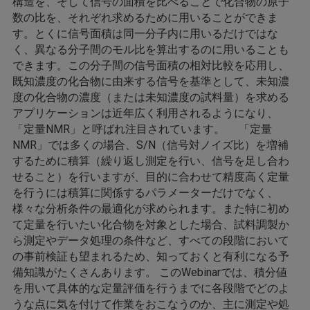
構造を、そして信号の面積を比べることで化合物の原子
数の比を、それぞれ求めるために用いることができま
す。とくに信号面積は同一分子内に用いるだけではな
く、異なる分子間のモル比を算出するのに用いることも
できます。この分子間の信号面積の相対比較を応用し、
既知濃度の化合物に由来する信号を基準として、未知濃
度の化合物の濃度（または未知濃度の試料量）を求める
アプリケーションは近年広く利用されるようになり、
「定量NMR」と呼ばれ注目されています。 「定量
NMR」では多くの場合、S/N（信号対ノイズ比）を増補
するために積算（繰り返し測定を行い、信号を足し合わ
せること）を行いますが、目的に合わせて精度高く定量
を行うには積算に関係するパラメーターだけでなく、
様々な分析条件の最適化が求められます。また特に初め
て定量を行いたい化合物を対象とした場合、試料調製か
ら測定やデータ処理の条件など、すべての段階において
の事前検証も望まれるため、知っておくと有利になる予
備知識がたくさんあります。 このWebinarでは、積分値
を用いて具体的な定量評価を行うまでに各段階でどのよ
うな点に気を付けて作業をおこなうのか、主に測定や処