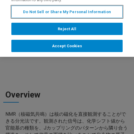
分子間の信号面積の相対比較を応用し、既知
濃度の化合物に由来する信号を基準として、
Do Not Sell or Share My Personal Information
未知濃度の化合物の濃度（または未知濃度の
試料量）を求める
Reject All
Accept Cookies
Overview
NMR（核磁気共鳴）は核の磁化を直接観測することがで
きる分光法です。観測された信号は、化学シフト値から
官能基の種類を、Jカップリングのパターンから隣り合う