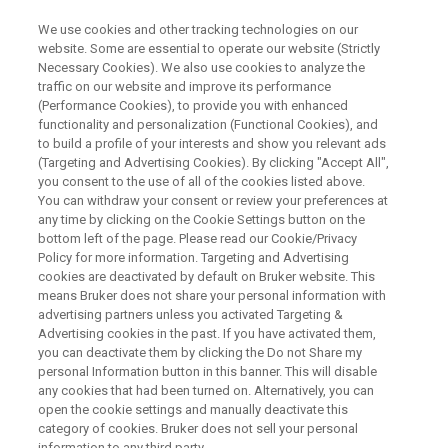
We use cookies and other tracking technologies on our
website. Some are essential to operate our website (Strictly
Necessary Cookies). We also use cookies to analyze the
traffic on our website and improve its performance
NUCLEAR MAGNETIC RESONANCE (NMR) WEBINAR
(Performance Cookies), to provide you with enhanced
定量NMR入門
functionality and personalization (Functional Cookies), and
to build a profile of your interests and show you relevant ads
(Targeting and Advertising Cookies). By clicking "Accept All",
you consent to the use of all of the cookies listed above.
NMR（核磁気共鳴）は核の磁化を直接観測す
You can withdraw your consent or review your preferences at
ることができる分光法です。観測された信号
any time by clicking on the Cookie Settings button on the
bottom left of the page. Please read our Cookie/Privacy
は、化学シフト値から官能基の種類を、Jカッ
Policy for more information. Targeting and Advertising
プリングのパターンから隣り合う構造を、そ
cookies are deactivated by default on Bruker website. This
means Bruker does not share your personal information with
して信号の面積を比べることで化合物の原子
advertising partners unless you activated Targeting &
Advertising cookies in the past. If you have activated them,
数の比を、それぞれ求めるために用いること
you can deactivate them by clicking the Do not Share my
ができます。とくに信号面積は同一分子内に
personal Information button in this banner. This will disable
any cookies that had been turned on. Alternatively, you can
用いるだけではなく、異なる分子間のモル比
open the cookie settings and manually deactivate this
を算出するのに用いることもできます。この
category of cookies. Bruker does not sell your personal
information to any third party.