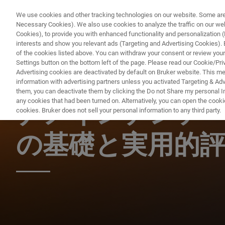
We use cookies and other tracking technologies on our website. Some are e
Necessary Cookies). We also use cookies to analyze the traffic on our w
Cookies), to provide you with enhanced functionality and personalization (F
interests and show you relevant ads (Targeting and Advertising Cookies). By
of the cookies listed above. You can withdraw your consent or review your
Settings button on the bottom left of the page. Please read our Cookie/Pri
Advertising cookies are deactivated by default on Bruker website. This m
information with advertising partners unless you activated Targeting & Adve
ナノメカニカル試験 ウェビナー
them, you can deactivate them by clicking the Do not Share my personal Inf
any cookies that had been turned on. Alternatively, you can open the cooki
ナノインデンテ
cookies. Bruker does not sell your personal information to any third party.
の基礎と実用的