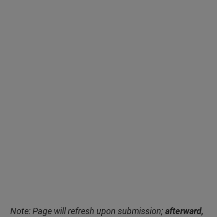
Note: Page will refresh upon submission;
afterward,