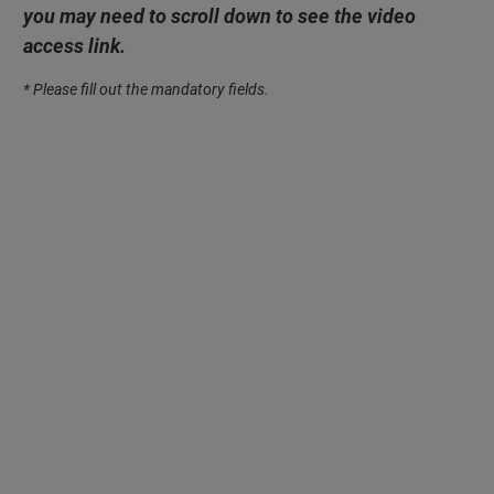
you may need to scroll down to see the video
access link.
* Please fill out the mandatory fields.