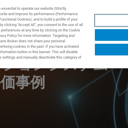
ssential to operate our website (Strictly
ebsite and improve its performance (Performance
unctional Cookies), and to build a profile of your
ПРОДУКТЫ И РЕШЕНИЯ
ПРИМЕНЕНИЯ
УСЛУГИ
 clicking "Accept All", you consent to the use of all
 preferences at any time by clicking on the Cookie
vacy Policy for more information. Targeting and
eans Bruker does not share your personal
rtising cookies in the past. If you have activated
ormation button in this banner. This will disable
e settings and manually deactivate this category of
ーションシステム
評価事例