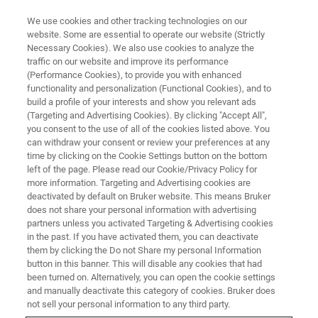
We use cookies and other tracking technologies on our
website. Some are essential to operate our website (Strictly
Necessary Cookies). We also use cookies to analyze the
traffic on our website and improve its performance
BIOAFM ウェビナー
(Performance Cookies), to provide you with enhanced
AFMプローブの選び方＃3 液
functionality and personalization (Functional Cookies), and to
中測定 『DNA・細胞等ライフサ
build a profile of your interests and show you relevant ads
(Targeting and Advertising Cookies). By clicking "Accept All",
イエンスサンプル測定用プロー
you consent to the use of all of the cookies listed above. You
can withdraw your consent or review your preferences at any
ブ選択の基礎』
time by clicking on the Cookie Settings button on the bottom
left of the page. Please read our Cookie/Privacy Policy for
more information. Targeting and Advertising cookies are
deactivated by default on Bruker website. This means Bruker
does not share your personal information with advertising
partners unless you activated Targeting & Advertising cookies
in the past. If you have activated them, you can deactivate
them by clicking the Do not Share my personal Information
button in this banner. This will disable any cookies that had
been turned on. Alternatively, you can open the cookie settings
and manually deactivate this category of cookies. Bruker does
not sell your personal information to any third party.