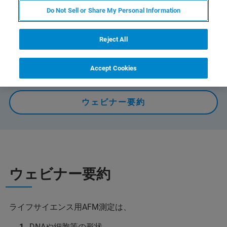
Do Not Sell or Share My Personal Information
DNA・細胞等ライフサイエンスサンプル測定用プローブ
選択の基礎
Reject All
Accept Cookies
オンデマンドで視聴する
ウェビナー要約
ウェビナー要約
ライフサイエンス用AFM測定は、
DNAや細胞等の形状