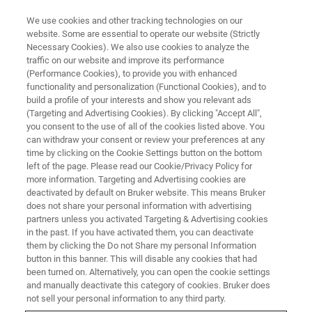
We use cookies and other tracking technologies on our
website. Some are essential to operate our website (Strictly
Necessary Cookies). We also use cookies to analyze the
traffic on our website and improve its performance
INNOVATIVE BENCHTOP X-RAY DIFFRACTION: POWER, VERSATILITY AND
EASE OF USE
(Performance Cookies), to provide you with enhanced
ベンチトップX線回折装置が切
functionality and personalization (Functional Cookies), and to
build a profile of your interests and show you relevant ads
り拓く 新しい材料評価のアプロ
(Targeting and Advertising Cookies). By clicking "Accept All",
you consent to the use of all of the cookies listed above. You
ーチ
can withdraw your consent or review your preferences at any
time by clicking on the Cookie Settings button on the bottom
left of the page. Please read our Cookie/Privacy Policy for
more information. Targeting and Advertising cookies are
deactivated by default on Bruker website. This means Bruker
does not share your personal information with advertising
partners unless you activated Targeting & Advertising cookies
in the past. If you have activated them, you can deactivate
them by clicking the Do not Share my personal Information
button in this banner. This will disable any cookies that had
been turned on. Alternatively, you can open the cookie settings
and manually deactivate this category of cookies. Bruker does
内容
not sell your personal information to any third party.