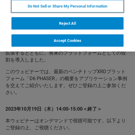
Do Not Sell or Share My Personal Information
卓上型XRDは旧式の大型装置に対し、スループットの最
大化、所有コストの最小化といった数多くのメリットを
Reject All
もたらしました。
ブルカーは卓上型XRDの設計を見直し、対応アプリケー
Accept Cookies
ションの幅を、薄膜、バルク試料などの材料評価手法に
拡張するとともに、将来のプラットフォームとしての役
割を導入しました。
このウェビナーでは、最新のベンチトップXRDプラット
フォーム「D6 PHASER」の概要をアプリケーション事例
を交えてご紹介いたします。ぜひご登録の上ご参加くだ
さい。
2023年10月19日（木）14:00-15:00＜終了＞
本ウェビナーはオンデマンドで視聴可能です。以下より
ご登録の上、ご視聴ください。