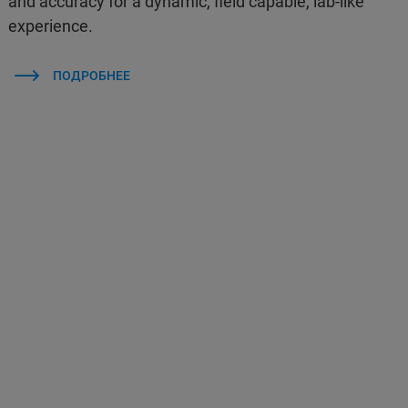
and accuracy for a dynamic, field capable, lab-like
experience.
ПОДРОБНЕЕ