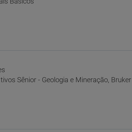
ais Básicos
es
ativos Sênior - Geologia e Mineração, Bruke