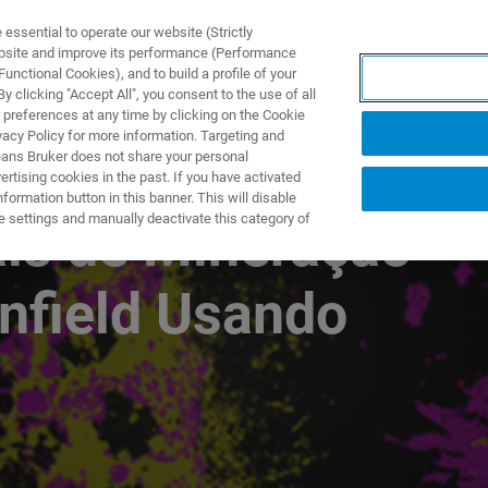
ssential to operate our website (Strictly
ebsite and improve its performance (Performance
unctional Cookies), and to build a profile of your
ПРОДУКТЫ И РЕШЕНИЯ
ПРИМЕНЕНИЯ
УСЛУГИ
 clicking "Accept All", you consent to the use of all
 preferences at any time by clicking on the Cookie
vacy Policy for more information. Targeting and
eans Bruker does not share your personal
rtising cookies in the past. If you have activated
ormation button in this banner. This will disable
e settings and manually deactivate this category of
ais de Mineração
wnfield Usando