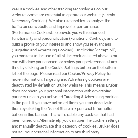
We use cookies and other tracking technologies on our
website. Some are essential to operate our website (Strictly
Necessary Cookies). We also use cookies to analyze the
traffic on our website and improve its performance
企业社会责任 - 产品
(Performance Cookies), to provide you with enhanced
利用核磁共振技术打击葡萄酒造
functionality and personalization (Functional Cookies), and to
假并维护行业声誉
build a profile of your interests and show you relevant ads
(Targeting and Advertising Cookies). By clicking "Accept All",
you consent to the use of all of the cookies listed above. You
can withdraw your consent or review your preferences at any
time by clicking on the Cookie Settings button on the bottom
left of the page. Please read our Cookie/Privacy Policy for
more information. Targeting and Advertising cookies are
deactivated by default on Bruker website. This means Bruker
does not share your personal information with advertising
partners unless you activated Targeting & Advertising cookies
in the past. If you have activated them, you can deactivate
them by clicking the Do not Share my personal Information
button in this banner. This will disable any cookies that had
企业社会责任 - 产品
been turned on. Alternatively, you can open the cookie settings
利用核磁共振技术打击葡萄酒造
and manually deactivate this category of cookies. Bruker does
not sell your personal information to any third party.
假并维护行业声誉