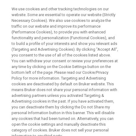
We use cookies and other tracking technologies on our
website. Some are essential to operate our website (Strictly
Necessary Cookies). We also use cookies to analyze the
traffic on our website and improve its performance
PRAXIS, INNOVATION & AUSTAUSCH
(Performance Cookies), to provide you with enhanced
Anwenderforum FT-NIR für
functionality and personalization (Functional Cookies), and
Untersuchungsämter in Lebens-
to build a profile of your interests and show you relevant ads
(Targeting and Advertising Cookies). By clicking "Accept All",
und Futtermitteln
you consent to the use of all of the cookies listed above.
You can withdraw your consent or review your preferences at
any time by clicking on the Cookie Settings button on the
bottom left of the page. Please read our Cookie/Privacy
30. September bis 01. Oktober 2026 in Ettlingen
Policy for more information. Targeting and Advertising
cookies are deactivated by default on Bruker website. This
means Bruker does not share your personal information with
advertising partners unless you activated Targeting &
Advertising cookies in the past. If you have activated them,
you can deactivate them by clicking the Do not Share my
personal Information button in this banner. This will disable
any cookies that had been turned on. Alternatively, you can
open the cookie settings and manually deactivate this
Event Info
Anmeldung
Mehr Informationen
category of cookies. Bruker does not sell your personal
information to any third party.