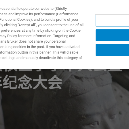
ssential to operate our website (Strictly
ebsite and improve its performance (Performance
unctional Cookies), and to build a profile of your
产品与解决方案
应用
 clicking "Accept All", you consent to the use of all
 preferences at any time by clicking on the Cookie
vacy Policy for more information. Targeting and
eans Bruker does not share your personal
rtising cookies in the past. If you have activated
ormation button in this banner. This will disable
e settings and manually deactivate this category of
次核医学学术大会暨
年纪念大会