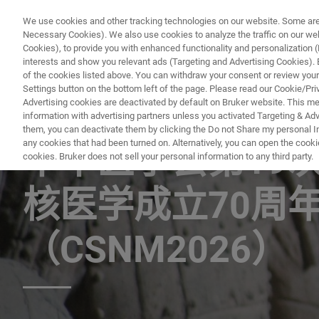
We use cookies and other tracking technologies on our website. Some are e
Necessary Cookies). We also use cookies to analyze the traffic on our w
Cookies), to provide you with enhanced functionality and personalization (F
interests and show you relevant ads (Targeting and Advertising Cookies). By
of the cookies listed above. You can withdraw your consent or review your
Settings button on the bottom left of the page. Please read our Cookie/Pri
Advertising cookies are deactivated by default on Bruker website. This m
information with advertising partners unless you activated Targeting & Adve
EVENT - CHINA
them, you can deactivate them by clicking the Do not Share my personal Inf
any cookies that had been turned on. Alternatively, you can open the cooki
中华医学会第19
cookies. Bruker does not sell your personal information to any third party.
核医学成立70周
（CSNM2026）