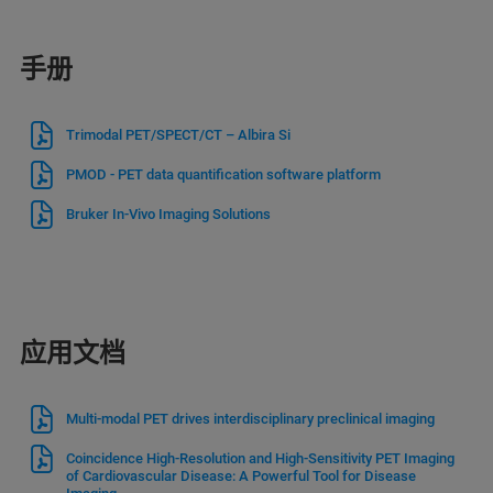
手册
Trimodal PET/SPECT/CT – Albira Si
PMOD - PET data quantification software platform
Bruker In-Vivo Imaging Solutions
应用文档
Multi-modal PET drives interdisciplinary preclinical imaging
Coincidence High-Resolution and High-Sensitivity PET Imaging
of Cardiovascular Disease: A Powerful Tool for Disease