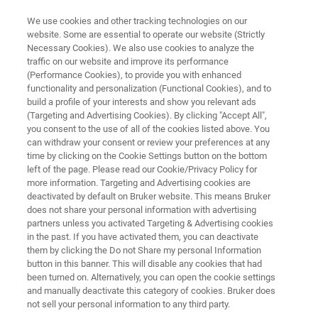
We use cookies and other tracking technologies on our
website. Some are essential to operate our website (Strictly
Necessary Cookies). We also use cookies to analyze the
traffic on our website and improve its performance
分子影像
(Performance Cookies), to provide you with enhanced
PET Insert
functionality and personalization (Functional Cookies), and to
build a profile of your interests and show you relevant ads
(Targeting and Advertising Cookies). By clicking "Accept All",
you consent to the use of all of the cookies listed above. You
PET Insert 用于PET/MR同步成像，将高灵敏度
can withdraw your consent or review your preferences at any
PET成像与多参数MRI成像相结合，打开了分子
time by clicking on the Cookie Settings button on the bottom
left of the page. Please read our Cookie/Privacy Policy for
和功能成像的独特视野。
more information. Targeting and Advertising cookies are
deactivated by default on Bruker website. This means Bruker
does not share your personal information with advertising
partners unless you activated Targeting & Advertising cookies
in the past. If you have activated them, you can deactivate
them by clicking the Do not Share my personal Information
button in this banner. This will disable any cookies that had
been turned on. Alternatively, you can open the cookie settings
and manually deactivate this category of cookies. Bruker does
not sell your personal information to any third party.