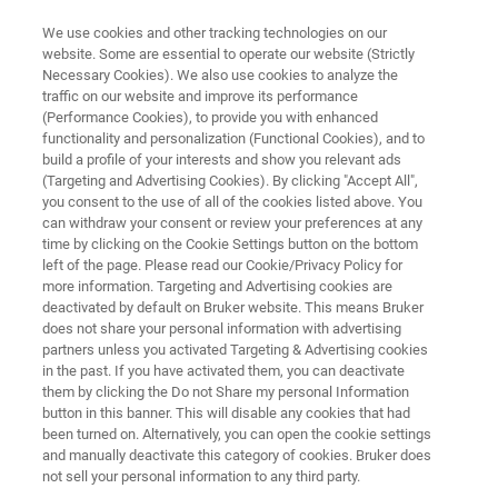
We use cookies and other tracking technologies on our
website. Some are essential to operate our website (Strictly
Necessary Cookies). We also use cookies to analyze the
traffic on our website and improve its performance
核分子イメージング
(Performance Cookies), to provide you with enhanced
同時収集のPET/MR
functionality and personalization (Functional Cookies), and to
build a profile of your interests and show you relevant ads
(Targeting and Advertising Cookies). By clicking "Accept All",
you consent to the use of all of the cookies listed above. You
マウスやラットのPET/MR同時イメージング
can withdraw your consent or review your preferences at any
用のPET Insertは、最高の感度を持つPETと組
time by clicking on the Cookie Settings button on the bottom
left of the page. Please read our Cookie/Privacy Policy for
み合わせたマルチパラメトリックMRIによ
more information. Targeting and Advertising cookies are
り、形状と機能を同時に解明することのでき
deactivated by default on Bruker website. This means Bruker
does not share your personal information with advertising
るユニークな技術です。
partners unless you activated Targeting & Advertising cookies
in the past. If you have activated them, you can deactivate
them by clicking the Do not Share my personal Information
button in this banner. This will disable any cookies that had
been turned on. Alternatively, you can open the cookie settings
and manually deactivate this category of cookies. Bruker does
not sell your personal information to any third party.