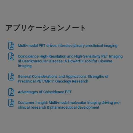
アプリケーションノート
Multi-modal PET drives interdisciplinary preclinical imaging
Coincidence High-Resolution and High-Sensitivity PET Imaging
of Cardiovascular Disease: A Powerful Tool for Disease
Imaging
General Considerations and Applications Strengths of
Preclinical PET/MR in Oncology Research
Advantages of Coincidence PET
Costomer Insight: Multi-modal molecular imaging driving pre-
clinical research & pharmaceutical development