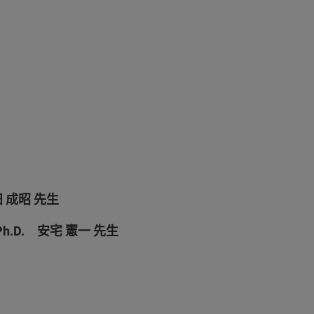
 成昭 先生
Ph.D. 安宅 憲一 先生