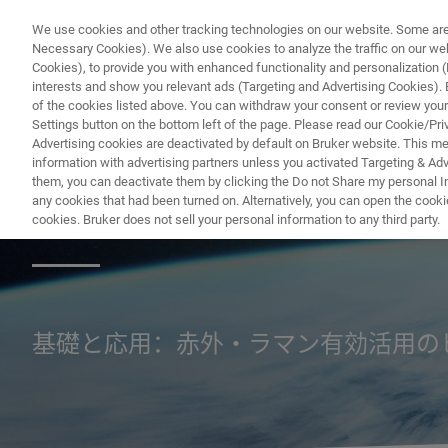
We use cookies and other tracking technologies on our website. Some are e
Necessary Cookies). We also use cookies to analyze the traffic on our w
Cookies), to provide you with enhanced functionality and personalization (F
interests and show you relevant ads (Targeting and Advertising Cookies). By
of the cookies listed above. You can withdraw your consent or review your
Settings button on the bottom left of the page. Please read our Cookie/Pri
Advertising cookies are deactivated by default on Bruker website. This m
information with advertising partners unless you activated Targeting & Adve
them, you can deactivate them by clicking the Do not Share my personal Inf
赤外ラマン技術セミ
any cookies that had been turned on. Alternatively, you can open the cooki
cookies. Bruker does not sell your personal information to any third party.
基礎と応用：赤外・ラマン有効活用のヒン