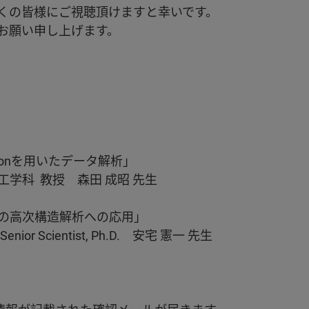
くの皆様にご視聴頂けますと幸いです。
お願い申し上げます。
ythonを用いたデータ解析」
教授 森田 成昭 先生
パク質の高次構造解析への応用」
ntist, Ph.D. 安宅 憲一 先生