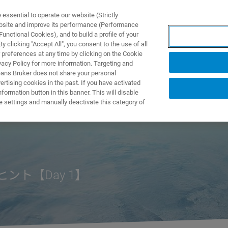
ssential to operate our website (Strictly
ebsite and improve its performance (Performance
unctional Cookies), and to build a profile of your
产品与解决方案
应用
 clicking "Accept All", you consent to the use of all
 preferences at any time by clicking on the Cookie
vacy Policy for more information. Targeting and
eans Bruker does not share your personal
rtising cookies in the past. If you have activated
ormation button in this banner. This will disable
ナー2021
e settings and manually deactivate this category of
ト【Day 1】