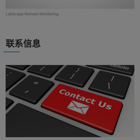
LabScape-Remote Monitoring
联系信息