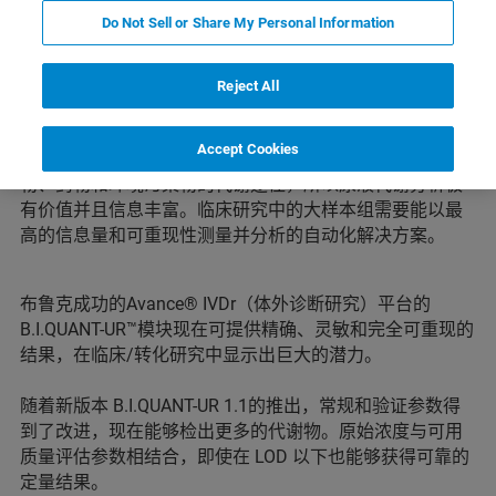
Do Not Sell or Share My Personal Information
亮点
Reject All
Accept Cookies
尽管尿液分析十分复杂，但由于可以确定尿液中多种营养
物、药物和环境污染物的代谢途径，所以尿液代谢分析极
有价值并且信息丰富。临床研究中的大样本组需要能以最
高的信息量和可重现性测量并分析的自动化解决方案。
布鲁克成功的Avance® IVDr（体外诊断研究）平台的
B.I.QUANT-UR™模块现在可提供精确、灵敏和完全可重现的
结果，在临床/转化研究中显示出巨大的潜力。
随着新版本 B.I.QUANT-UR 1.1的推出，常规和验证参数得
到了改进，现在能够检出更多的代谢物。原始浓度与可用
质量评估参数相结合，即使在 LOD 以下也能够获得可靠的
定量结果。