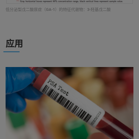
低分泌型戊二酸尿症（GA-1）的特征代谢物：3-羟基戊二酸
应用