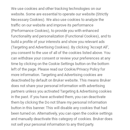
We use cookies and other tracking technologies on our
website. Some are essential to operate our website (Strictly
Necessary Cookies). We also use cookies to analyze the
traffic on our website and improve its performance
NMR临床R-T-D解决方案
(Performance Cookies), to provide you with enhanced
IVDr 尿液定量模块
functionality and personalization (Functional Cookies), and to
build a profile of your interests and show you relevant ads
(Targeting and Advertising Cookies). By clicking "Accept All",
you consent to the use of all of the cookies listed above. You
尿液定量模块的开发符合 DIN-ISO 标准，可用
can withdraw your consent or review your preferences at any
于尿液代谢物的定性定量分析（仅供研究使
time by clicking on the Cookie Settings button on the bottom
left of the page. Please read our Cookie/Privacy Policy for
用）
more information. Targeting and Advertising cookies are
deactivated by default on Bruker website. This means Bruker
does not share your personal information with advertising
partners unless you activated Targeting & Advertising cookies
in the past. If you have activated them, you can deactivate
them by clicking the Do not Share my personal Information
button in this banner. This will disable any cookies that had
been turned on. Alternatively, you can open the cookie settings
and manually deactivate this category of cookies. Bruker does
用户反馈
更多信息
支持
联系我们
not sell your personal information to any third party.